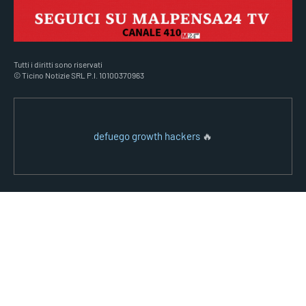
Tutti i diritti sono riservati
© Ticino Notizie SRL P.I. 10100370963
defuego growth hackers
🔥