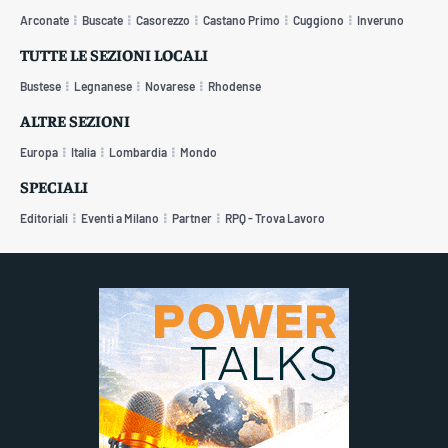
Arconate
Buscate
Casorezzo
Castano Primo
Cuggiono
Inveruno
TUTTE LE SEZIONI LOCALI
Bustese
Legnanese
Novarese
Rhodense
ALTRE SEZIONI
Europa
Italia
Lombardia
Mondo
SPECIALI
Editoriali
Eventi a Milano
Partner
RPQ - Trova Lavoro