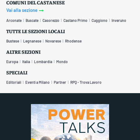
COMUNI DEL CASTANESE
Vai alla sezione
Arconate
Buscate
Casorezzo
Castano Primo
Cuggiono
Inveruno
TUTTE LE SEZIONI LOCALI
Bustese
Legnanese
Novarese
Rhodense
ALTRE SEZIONI
Europa
Italia
Lombardia
Mondo
SPECIALI
Editoriali
Eventi a Milano
Partner
RPQ - Trova Lavoro