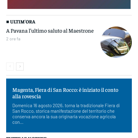
■ ULTIM'ORA
A Pavana l’ultimo saluto al Maestrone
2 ore fa
Magenta, Fiera di San Rocco: è iniziato il conto
alla rovescia
Domenica 16 agosto 2026, torna la tradizionale Fiera di
San Rocco, storica manifestazione del territorio che
conserva ancora la sua originaria vocazione agricola
con...