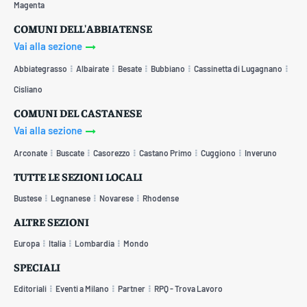
Magenta
COMUNI DELL'ABBIATENSE
Vai alla sezione
Abbiategrasso
Albairate
Besate
Bubbiano
Cassinetta di Lugagnano
Cisliano
COMUNI DEL CASTANESE
Vai alla sezione
Arconate
Buscate
Casorezzo
Castano Primo
Cuggiono
Inveruno
TUTTE LE SEZIONI LOCALI
Bustese
Legnanese
Novarese
Rhodense
ALTRE SEZIONI
Europa
Italia
Lombardia
Mondo
SPECIALI
Editoriali
Eventi a Milano
Partner
RPQ - Trova Lavoro