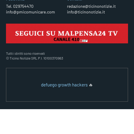
Tel. 029754470
redazione@ticinonotizie.it
info@pmicomunicare.com
info@ticinonotizie.it
Tutti i diritti sono riservati
© Ticino Notizie SRL P.I. 10100370963
defuego growth hackers
🔥