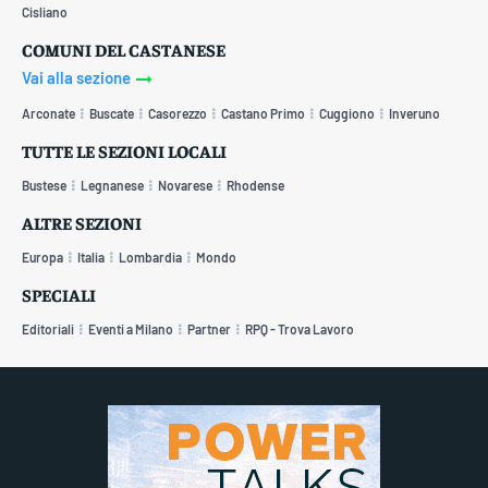
Cisliano
COMUNI DEL CASTANESE
Vai alla sezione
Arconate
Buscate
Casorezzo
Castano Primo
Cuggiono
Inveruno
TUTTE LE SEZIONI LOCALI
Bustese
Legnanese
Novarese
Rhodense
ALTRE SEZIONI
Europa
Italia
Lombardia
Mondo
SPECIALI
Editoriali
Eventi a Milano
Partner
RPQ - Trova Lavoro