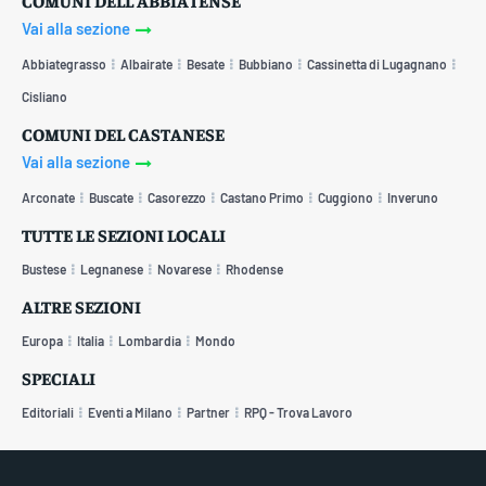
COMUNI DELL'ABBIATENSE
Vai alla sezione
Abbiategrasso
Albairate
Besate
Bubbiano
Cassinetta di Lugagnano
Cisliano
COMUNI DEL CASTANESE
Vai alla sezione
Arconate
Buscate
Casorezzo
Castano Primo
Cuggiono
Inveruno
TUTTE LE SEZIONI LOCALI
Bustese
Legnanese
Novarese
Rhodense
ALTRE SEZIONI
Europa
Italia
Lombardia
Mondo
SPECIALI
Editoriali
Eventi a Milano
Partner
RPQ - Trova Lavoro