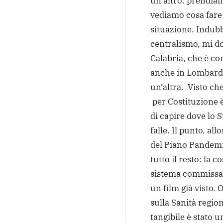
un altro: prendiam
vediamo cosa fare 
situazione. Indubb
centralismo, mi d
Calabria, che è c
anche in Lombardia
un’altra. Visto ch
per Costituzione 
di capire dove lo S
falle. Il punto, a
del Piano Pandemic
tutto il resto: la 
sistema commissar
un film già visto. 
sulla Sanità regio
tangibile è stato 