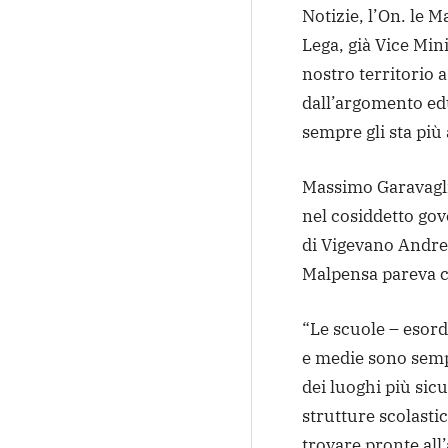
Notizie, l’On. le 
Lega, già Vice Min
nostro territorio 
dall’argomento edu
sempre gli sta più
Massimo Garavagli
nel cosiddetto gov
di Vigevano Andre
Malpensa pareva co
“Le scuole – esord
e medie sono sempr
dei luoghi più sicu
strutture scolasti
trovare pronte all