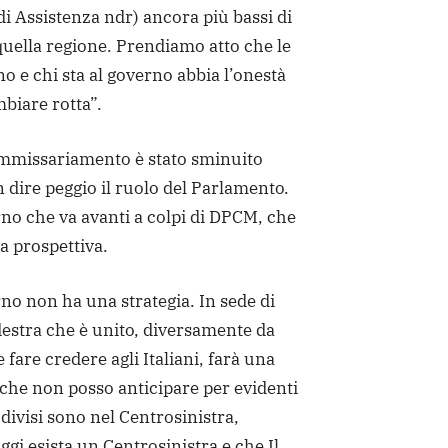
 di Assistenza ndr) ancora più bassi di
 quella regione. Prendiamo atto che le
o e chi sta al governo abbia l’onestà
mbiare rotta”.
ommissariamento è stato sminuito
 dire peggio il ruolo del Parlamento.
o che va avanti a colpi di DPCM, che
a prospettiva.
rno non ha una strategia. In sede di
destra che è unito, diversamente da
fare credere agli Italiani, farà una
he non posso anticipare per evidenti
 divisi sono nel Centrosinistra,
i esista un Centrosinistra e che Il