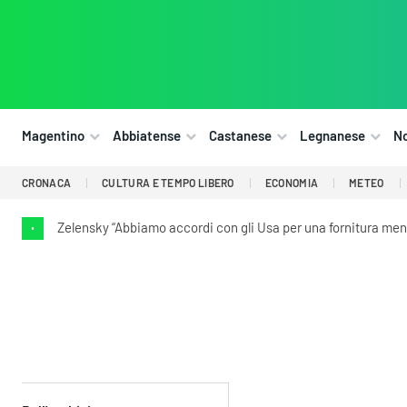
Magentino
Abbiatense
Castanese
Legnanese
N
CRONACA
CULTURA E TEMPO LIBERO
ECONOMIA
METEO
Zelensky “Abbiamo accordi con gli Usa per una fornitura mensi
•