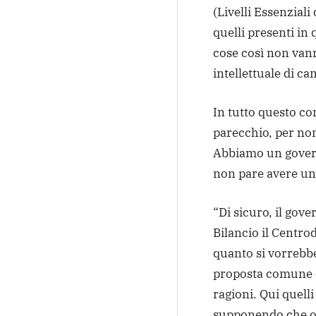
(Livelli Essenziali
quelli presenti in
cose così non vann
intellettuale di ca
In tutto questo c
parecchio, per non
Abbiamo un govern
non pare avere un
“Di sicuro, il gove
Bilancio il Centro
quanto si vorrebbe 
proposta comune c
ragioni. Qui quelli
supponendo che ogg