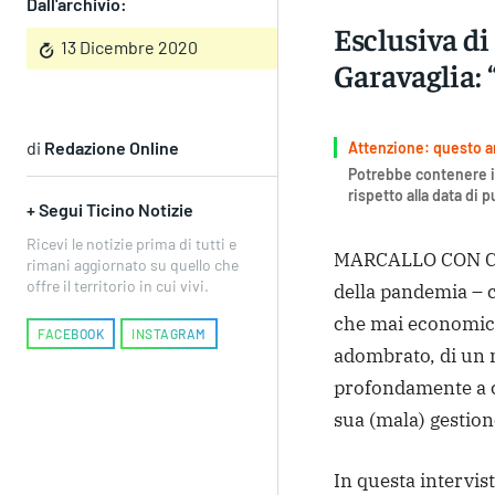
Dall'archivio:
Esclusiva di
13 Dicembre 2020
Garavaglia: 
di
Redazione Online
Attenzione: questo art
Potrebbe contenere i
rispetto alla data di 
+ Segui Ticino Notizie
Ricevi le notizie prima di tutti e
MARCALLO CON CA
rimani aggiornato su quello che
offre il territorio in cui vivi.
della pandemia – c
che mai economica
FACEBOOK
INSTAGRAM
adombrato, di un 
profondamente a c
sua (mala) gestion
In questa intervis