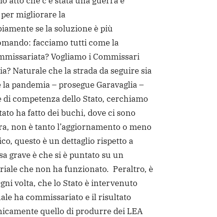
o atto che c’è stata una guerra e
per migliorare la
iamente se la soluzione è più
omando: facciamo tutti come la
ommissariata? Vogliamo i Commissari
? Naturale che la strada da seguire sia
e la pandemia – prosegue Garavaglia –
è di competenza dello Stato, cerchiamo
tato ha fatto dei buchi, dove ci sono
llora, non è tanto l’aggiornamento o meno
o, questo è un dettaglio rispetto a
cosa grave è che si è puntato su un
iale che non ha funzionato. Peraltro, è
Ogni volta, che lo Stato è intervenuto
nale ha commissariato e il risultato
unicamente quello di produrre dei LEA