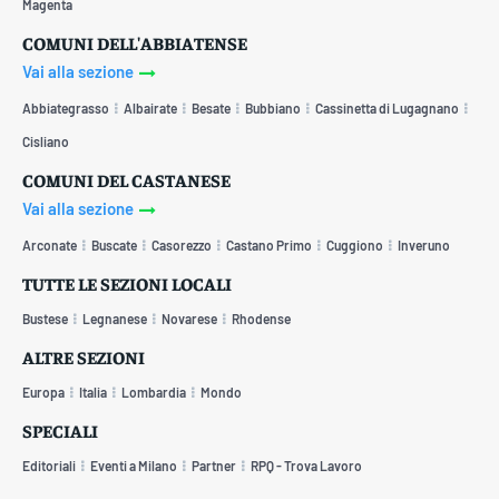
Magenta
COMUNI DELL'ABBIATENSE
Vai alla sezione
Abbiategrasso
Albairate
Besate
Bubbiano
Cassinetta di Lugagnano
Cisliano
COMUNI DEL CASTANESE
Vai alla sezione
Arconate
Buscate
Casorezzo
Castano Primo
Cuggiono
Inveruno
TUTTE LE SEZIONI LOCALI
Bustese
Legnanese
Novarese
Rhodense
ALTRE SEZIONI
Europa
Italia
Lombardia
Mondo
SPECIALI
Editoriali
Eventi a Milano
Partner
RPQ - Trova Lavoro