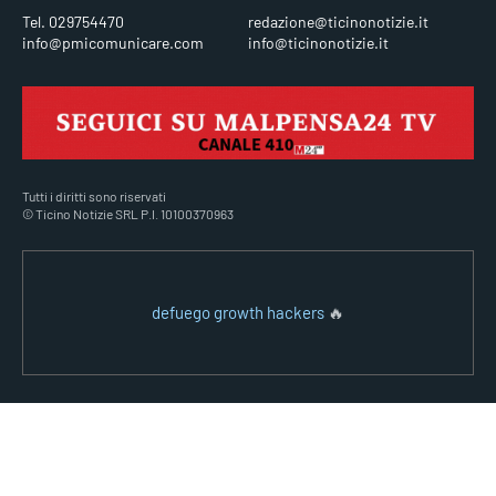
Tel. 029754470
redazione@ticinonotizie.it
info@pmicomunicare.com
info@ticinonotizie.it
Tutti i diritti sono riservati
© Ticino Notizie SRL P.I. 10100370963
defuego growth hackers
🔥