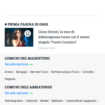
■ PRIMA PAGINA DI OGGI
Giusy Ferreri, la voce di
Abbiategrasso torna con il nuovo
singolo “Vuoto Cosmico”
8 Agosto 2026
COMUNI DEL MAGENTINO
Vai alla sezione
Arluno
Bareggio
Bernate Ticino
Boffalora Sopra Ticino
Corbetta
Magenta
COMUNI DELL'ABBIATENSE
Vai alla sezione
Abbiategrasso
Albairate
Besate
Bubbiano
Cassinetta di Lugagnano