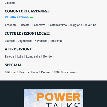
Cisliano
COMUNI DEL CASTANESE
Vai alla sezione
Arconate
Buscate
Casorezzo
Castano Primo
Cuggiono
Inveruno
TUTTE LE SEZIONI LOCALI
Bustese
Legnanese
Novarese
Rhodense
ALTRE SEZIONI
Europa
Italia
Lombardia
Mondo
SPECIALI
Editoriali
Eventi a Milano
Partner
RPQ - Trova Lavoro