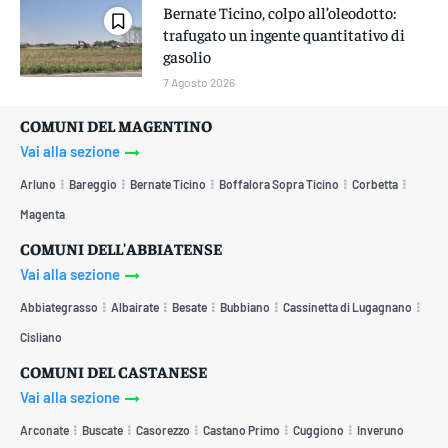
Bernate Ticino, colpo all’oleodotto:
trafugato un ingente quantitativo di
gasolio
7 Agosto 2026
COMUNI DEL MAGENTINO
Vai alla sezione
Arluno
Bareggio
Bernate Ticino
Boffalora Sopra Ticino
Corbetta
Magenta
COMUNI DELL'ABBIATENSE
Vai alla sezione
Abbiategrasso
Albairate
Besate
Bubbiano
Cassinetta di Lugagnano
Cisliano
COMUNI DEL CASTANESE
Vai alla sezione
Arconate
Buscate
Casorezzo
Castano Primo
Cuggiono
Inveruno