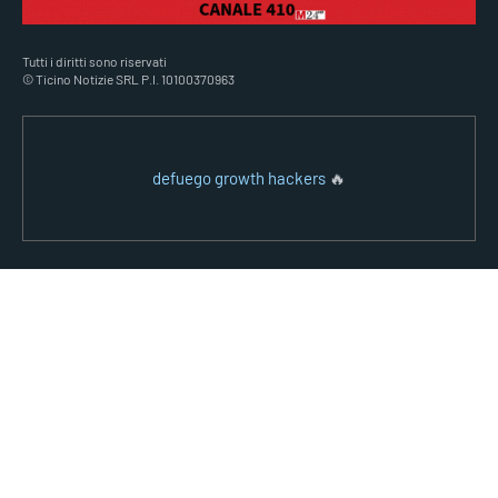
Tutti i diritti sono riservati
© Ticino Notizie SRL P.I. 10100370963
defuego growth hackers
🔥