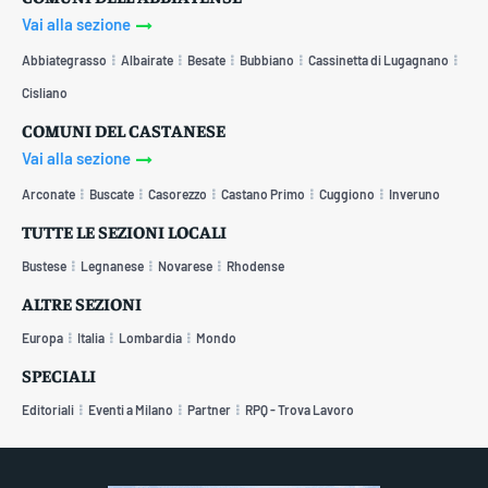
Vai alla sezione
Abbiategrasso
Albairate
Besate
Bubbiano
Cassinetta di Lugagnano
Cisliano
COMUNI DEL CASTANESE
Vai alla sezione
Arconate
Buscate
Casorezzo
Castano Primo
Cuggiono
Inveruno
TUTTE LE SEZIONI LOCALI
Bustese
Legnanese
Novarese
Rhodense
ALTRE SEZIONI
Europa
Italia
Lombardia
Mondo
SPECIALI
Editoriali
Eventi a Milano
Partner
RPQ - Trova Lavoro