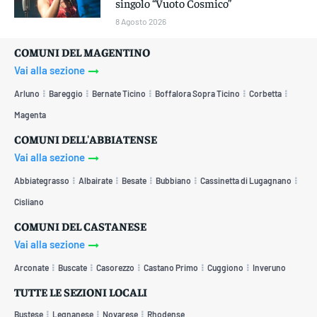
singolo “Vuoto Cosmico”
8 Agosto 2026
COMUNI DEL MAGENTINO
Vai alla sezione
Arluno
Bareggio
Bernate Ticino
Boffalora Sopra Ticino
Corbetta
Magenta
COMUNI DELL'ABBIATENSE
Vai alla sezione
Abbiategrasso
Albairate
Besate
Bubbiano
Cassinetta di Lugagnano
Cisliano
COMUNI DEL CASTANESE
Vai alla sezione
Arconate
Buscate
Casorezzo
Castano Primo
Cuggiono
Inveruno
TUTTE LE SEZIONI LOCALI
Bustese
Legnanese
Novarese
Rhodense