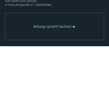
Tutti i diritti sono riservati
© Ticino Notizie SRL P.I. 10100370963
defuego growth hackers
🔥