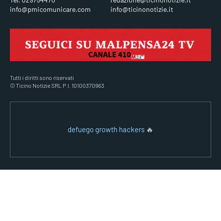
info@pmicomunicare.com
info@ticinonotizie.it
Tutti i diritti sono riservati
© Ticino Notizie SRL P.I. 10100370963
defuego growth hackers
🔥