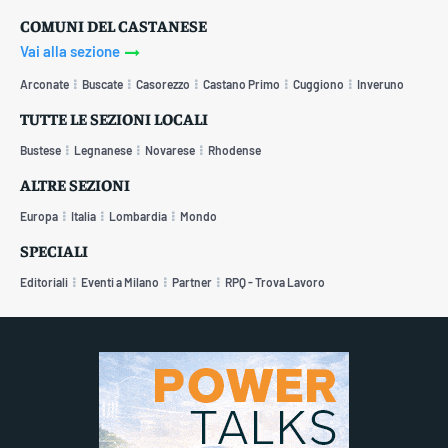
COMUNI DEL CASTANESE
Vai alla sezione
Arconate
Buscate
Casorezzo
Castano Primo
Cuggiono
Inveruno
TUTTE LE SEZIONI LOCALI
Bustese
Legnanese
Novarese
Rhodense
ALTRE SEZIONI
Europa
Italia
Lombardia
Mondo
SPECIALI
Editoriali
Eventi a Milano
Partner
RPQ - Trova Lavoro