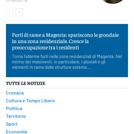
13 minuti fa
Furti di rame a Magenta: spariscono le grondaie
in una zona residenziale. Cresce la
preoccupazione tra i residenti
Torna l'allarme furti nelle zone residenziali di Magenta. Nel
mirino dei malviventi, in particolare, i pluviali e gli
elementi in rame delle strutture esterne...
TUTTE LE NOTIZIE
Cronaca
Cultura e Tempo Libero
Politica
Territorio
Sport
Economia