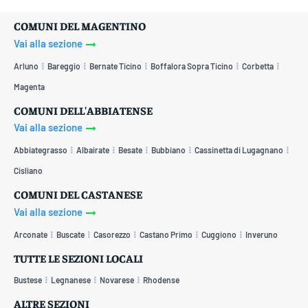
COMUNI DEL MAGENTINO
Vai alla sezione
Arluno
Bareggio
Bernate Ticino
Boffalora Sopra Ticino
Corbetta
Magenta
COMUNI DELL'ABBIATENSE
Vai alla sezione
Abbiategrasso
Albairate
Besate
Bubbiano
Cassinetta di Lugagnano
Cisliano
COMUNI DEL CASTANESE
Vai alla sezione
Arconate
Buscate
Casorezzo
Castano Primo
Cuggiono
Inveruno
TUTTE LE SEZIONI LOCALI
Bustese
Legnanese
Novarese
Rhodense
ALTRE SEZIONI