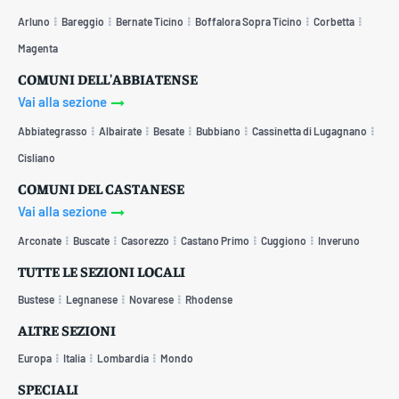
Arluno
Bareggio
Bernate Ticino
Boffalora Sopra Ticino
Corbetta
Magenta
COMUNI DELL'ABBIATENSE
Vai alla sezione
Abbiategrasso
Albairate
Besate
Bubbiano
Cassinetta di Lugagnano
Cisliano
COMUNI DEL CASTANESE
Vai alla sezione
Arconate
Buscate
Casorezzo
Castano Primo
Cuggiono
Inveruno
TUTTE LE SEZIONI LOCALI
Bustese
Legnanese
Novarese
Rhodense
ALTRE SEZIONI
Europa
Italia
Lombardia
Mondo
SPECIALI