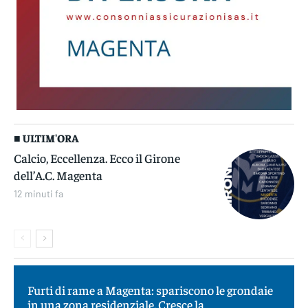
■ ULTIM'ORA
Calcio, Eccellenza. Ecco il Girone
dell’A.C. Magenta
12 minuti fa
Furti di rame a Magenta: spariscono le grondaie
in una zona residenziale. Cresce la