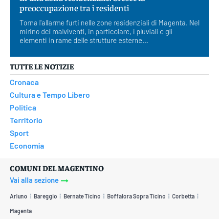
preoccupazione tra i residenti
Torna l'allarme furti nelle zone residenziali di Magenta. Nel
mirino dei malviventi, in particolare, i pluviali e gli
elementi in rame delle strutture esterne...
TUTTE LE NOTIZIE
Cronaca
Cultura e Tempo Libero
Politica
Territorio
Sport
Economia
COMUNI DEL MAGENTINO
Vai alla sezione
Arluno
Bareggio
Bernate Ticino
Boffalora Sopra Ticino
Corbetta
Magenta