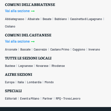
COMUNI DELL'ABBIATENSE
Vai alla sezione
Abbiategrasso
Albairate
Besate
Bubbiano
Cassinetta di Lugagnano
Cisliano
COMUNI DEL CASTANESE
Vai alla sezione
Arconate
Buscate
Casorezzo
Castano Primo
Cuggiono
Inveruno
TUTTE LE SEZIONI LOCALI
Bustese
Legnanese
Novarese
Rhodense
ALTRE SEZIONI
Europa
Italia
Lombardia
Mondo
SPECIALI
Editoriali
Eventi a Milano
Partner
RPQ - Trova Lavoro