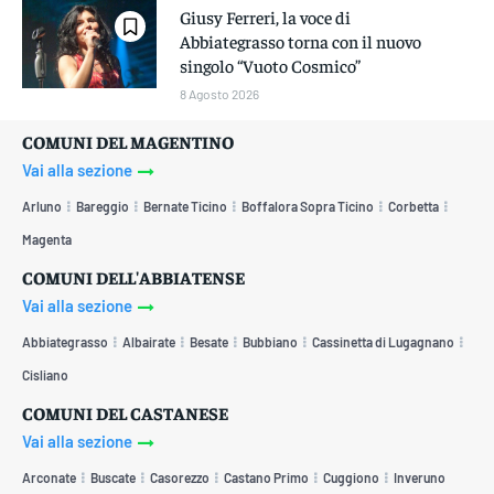
Giusy Ferreri, la voce di
Abbiategrasso torna con il nuovo
singolo “Vuoto Cosmico”
8 Agosto 2026
COMUNI DEL MAGENTINO
Vai alla sezione
Arluno
Bareggio
Bernate Ticino
Boffalora Sopra Ticino
Corbetta
Magenta
COMUNI DELL'ABBIATENSE
Vai alla sezione
Abbiategrasso
Albairate
Besate
Bubbiano
Cassinetta di Lugagnano
Cisliano
COMUNI DEL CASTANESE
Vai alla sezione
Arconate
Buscate
Casorezzo
Castano Primo
Cuggiono
Inveruno