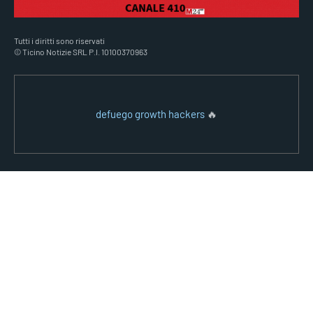
Tutti i diritti sono riservati
© Ticino Notizie SRL P.I. 10100370963
defuego growth hackers
🔥