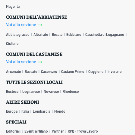
Magenta
COMUNI DELL'ABBIATENSE
Vai alla sezione
Abbiategrasso
Albairate
Besate
Bubbiano
Cassinetta di Lugagnano
Cisliano
COMUNI DEL CASTANESE
Vai alla sezione
Arconate
Buscate
Casorezzo
Castano Primo
Cuggiono
Inveruno
TUTTE LE SEZIONI LOCALI
Bustese
Legnanese
Novarese
Rhodense
ALTRE SEZIONI
Europa
Italia
Lombardia
Mondo
SPECIALI
Editoriali
Eventi a Milano
Partner
RPQ - Trova Lavoro