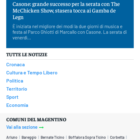
Casone: grande successo per la serata con The
McChicken Show, stasera tocca ai Gamba de
Legn
È iniziata nel migliore dei modi la due giorni di musica e
festa al Parco Ghiotti di Marcallo con Casone. La serata di
venerdì...
TUTTE LE NOTIZIE
Cronaca
Cultura e Tempo Libero
Politica
Territorio
Sport
Economia
COMUNI DEL MAGENTINO
Vai alla sezione
Arluno
Bareggio
Bernate Ticino
Boffalora Sopra Ticino
Corbetta