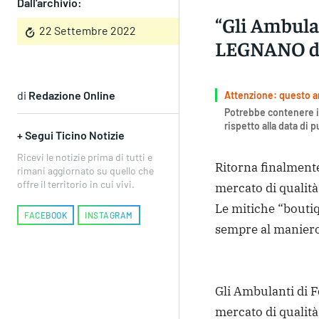
Dall'archivio:
“Gli Ambula
22 Settembre 2022
LEGNANO do
di
Redazione Online
Attenzione: questo art
Potrebbe contenere i
rispetto alla data di 
+ Segui Ticino Notizie
Ricevi le notizie prima di tutti e
Ritorna finalmente 
rimani aggiornato su quello che
offre il territorio in cui vivi.
mercato di qualità
Le mitiche “boutiq
FACEBOOK
INSTAGRAM
sempre al maniero
Gli Ambulanti di F
mercato di qualità