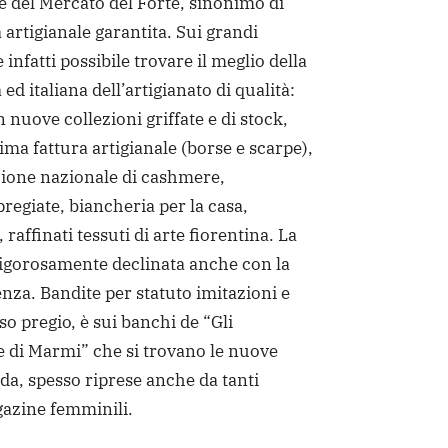
 del Mercato del Forte, sinonimo di
 artigianale garantita. Sui grandi
 infatti possibile trovare il meglio della
ed italiana dell’artigianato di qualità:
 nuove collezioni griffate e di stock,
ssima fattura artigianale (borse e scarpe),
zione nazionale di cashmere,
 pregiate, biancheria per la casa,
 raffinati tessuti di arte fiorentina. La
rigorosamente declinata anche con la
za. Bandite per statuto imitazioni e
so pregio, è sui banchi de “Gli
e di Marmi” che si trovano le nuove
a, spesso riprese anche da tanti
gazine femminili.