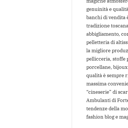
magiche atmosfere
genuinità e qualità
banchi di vendita è
tradizione toscana 
abbigliamento, con
pelletteria di alti
la migliore produ
pellicceria, stoffe
porcellane, bijoux,
qualità è sempre 
massima convenien
“cineserie” di scar
Ambulanti di Fort
tendenze della mod
fashion blog e ma