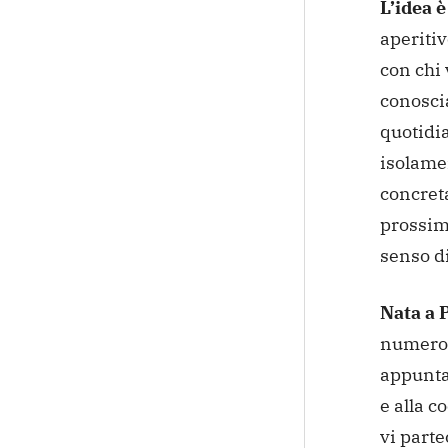
L’idea è
aperiti
con chi 
conosci
quotidia
isolamen
concreta
prossim
senso d
Nata a 
numerosi
appunta
e alla c
vi part