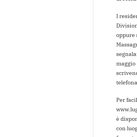
I reside
Divisio
oppure 
Massagno
segnala
maggio a
scriven
telefon
Per faci
www.lug
è dispon
con luog