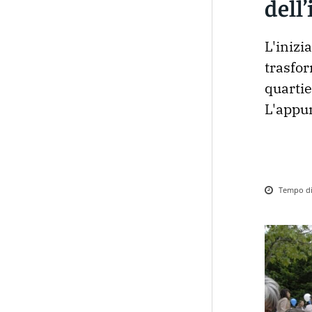
dell
L'inizi
trasform
quartie
L'appu
Tempo di 