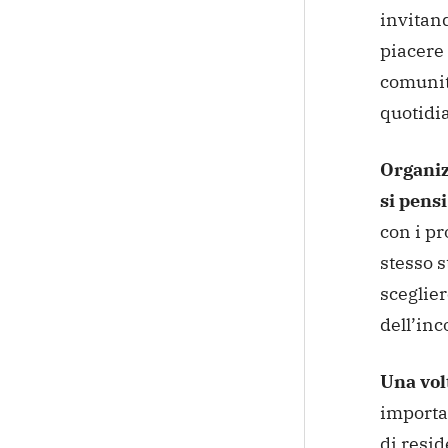
invitand
piacere 
comunità
quotidi
Organiz
si pensi
con i pr
stesso s
sceglier
dell’inc
Una volt
importa
di resid