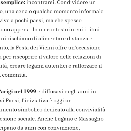
 semplice:
incontrarsi. Condividere un
vo, una cena o qualche momento
informale
vive a pochi passi, ma che spesso
amo appena. In un contesto in cui
i ritmi
ni rischiano di alimentare distanza e
to, la Festa dei Vicini offre
un’occasione
 per riscoprire il valore delle relazioni di
ità, creare legami
autentici e rafforzare il
i comunità.
Parigi nel 1999
e diffusasi negli anni in
 Paesi, l’iniziativa è oggi un
mento simbolico dedicato alla convivialità
oesione sociale. Anche Lugano e
Massagno
ecipano da anni con convinzione,