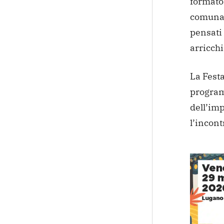
formato 
comunali
pensati
arricchi
La Festa
program
dell’imp
l’incont