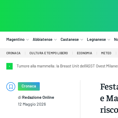
Magentino
Abbiatense
Castanese
Legnanese
N
CRONACA
CULTURA E TEMPO LIBERO
ECONOMIA
METEO
Tumore alla mammella: la Breast Unit dell’ASST Ovest Milanes
•
Fest
Cronaca
e Ma
di
Redazione Online
12 Maggio 2026
risco