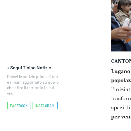
CANTON
+ Segui Ticino Notizie
Lugano 
Ricevi le notizie prima di tutti
popolazi
e rimani aggiornato su quello
che offre il territorio in cui
l’inizia
vivi.
trasform
FACEBOOK
INSTAGRAM
spazi di
per ven