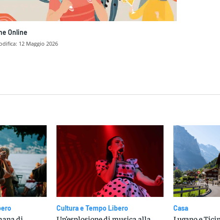
ne Online
difica:
12 Maggio 2026
dividere
bero
Cultura e Tempo Libero
Casa
imana di
Un’esplosione di musica alla
Lugano e Ticin