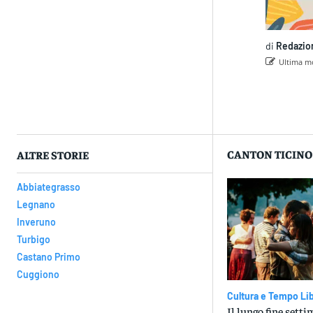
di
Redazio
Ultima mo
Con
CANTON TICINO
ALTRE STORIE
Abbiategrasso
Legnano
Inveruno
Turbigo
Castano Primo
Cuggiono
Cultura e Tempo Li
Il lungo fine sett