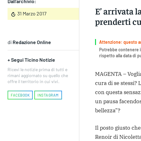
Dall'archivio:
E’ arrivata 
31 Marzo 2017
prenderti cu
di
Redazione Online
Attenzione: questo art
Potrebbe contenere i
rispetto alla data di 
+ Segui Ticino Notizie
Ricevi le notizie prima di tutti e
MAGENTA – Voglia 
rimani aggiornato su quello che
offre il territorio in cui vivi.
cura di se stessi?
con questa sensaz
FACEBOOK
INSTAGRAM
un pausa facendosi
bellezza”?
Il posto giusto che
Renoir di Nicolett