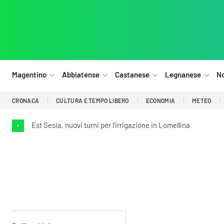
Magentino
Abbiatense
Castanese
Legnanese
N
CRONACA
CULTURA E TEMPO LIBERO
ECONOMIA
METEO
Est Sesia, nuovi turni per l’irrigazione in Lomellina
•