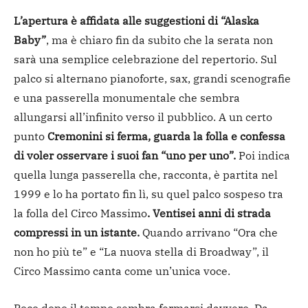
L’apertura è affidata alle suggestioni di “Alaska
Baby”
, ma è chiaro fin da subito che la serata non
sarà una semplice celebrazione del repertorio. Sul
palco si alternano pianoforte, sax, grandi scenografie
e una passerella monumentale che sembra
allungarsi all’infinito verso il pubblico. A un certo
punto
Cremonini si ferma, guarda la folla e confessa
di voler osservare i suoi fan “uno per uno”.
Poi indica
quella lunga passerella che, racconta, è partita nel
1999 e lo ha portato fin lì, su quel palco sospeso tra
la folla del Circo Massimo
. Ventisei anni di strada
compressi in un istante.
Quando arrivano “Ora che
non ho più te” e “La nuova stella di Broadway”, il
Circo Massimo canta come un’unica voce.
Poco dopo il tempo sembra fermarsi davvero. Da