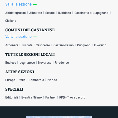
Vai alla sezione
Abbiategrasso
Albairate
Besate
Bubbiano
Cassinetta di Lugagnano
Cisliano
COMUNI DEL CASTANESE
Vai alla sezione
Arconate
Buscate
Casorezzo
Castano Primo
Cuggiono
Inveruno
TUTTE LE SEZIONI LOCALI
Bustese
Legnanese
Novarese
Rhodense
ALTRE SEZIONI
Europa
Italia
Lombardia
Mondo
SPECIALI
Editoriali
Eventi a Milano
Partner
RPQ - Trova Lavoro