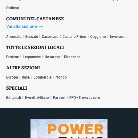
Cisliano
COMUNI DEL CASTANESE
Vai alla sezione
Arconate
Buscate
Casorezzo
Castano Primo
Cuggiono
Inveruno
TUTTE LE SEZIONI LOCALI
Bustese
Legnanese
Novarese
Rhodense
ALTRE SEZIONI
Europa
Italia
Lombardia
Mondo
SPECIALI
Editoriali
Eventi a Milano
Partner
RPQ - Trova Lavoro