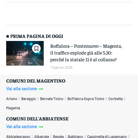
■ PRIMA PAGINA DI OGGI
Boffalora – Pontenuovo – Magenta,
il traffico esplode già alle 5.30:
perché la statale 11 è al collasso?
7 Agosto 2026
COMUNI DEL MAGENTINO
Vai alla sezione
Arluno
Bareggio
Bernate Ticino
Boffalora Sopra Ticino
Corbetta
Magenta
COMUNI DELL'ABBIATENSE
Vai alla sezione
Abbiategrasso
Albairate
Besate
Bubbiano
Cassinetta di Lugagnano