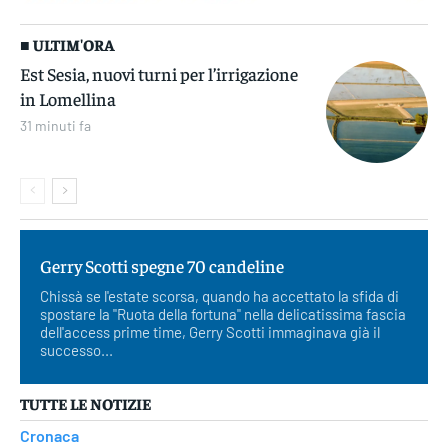
■ ULTIM'ORA
Est Sesia, nuovi turni per l’irrigazione
in Lomellina
31 minuti fa
Gerry Scotti spegne 70 candeline
Chissà se l'estate scorsa, quando ha accettato la sfida di
spostare la "Ruota della fortuna" nella delicatissima fascia
dell'access prime time, Gerry Scotti immaginava già il
successo...
TUTTE LE NOTIZIE
Cronaca