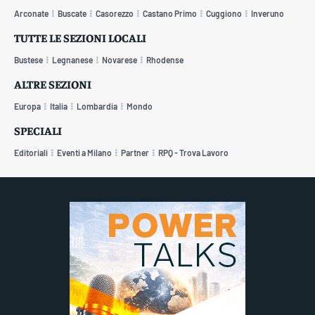
Arconate
Buscate
Casorezzo
Castano Primo
Cuggiono
Inveruno
TUTTE LE SEZIONI LOCALI
Bustese
Legnanese
Novarese
Rhodense
ALTRE SEZIONI
Europa
Italia
Lombardia
Mondo
SPECIALI
Editoriali
Eventi a Milano
Partner
RPQ - Trova Lavoro