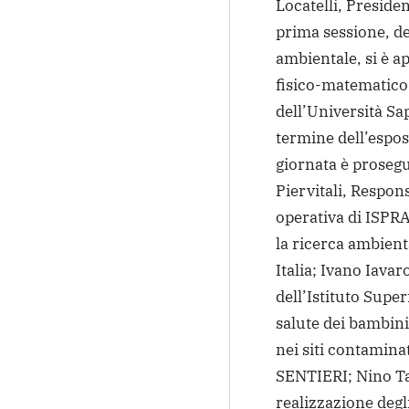
Locatelli, Presiden
prima sessione, de
ambientale, si è a
fisico-matematico
dell’Università Sa
termine dell’espos
giornata è prosegu
Piervitali, Respons
operativa di ISPRA
la ricerca ambienta
Italia; Ivano Iava
dell’Istituto Superi
salute dei bambini
nei siti contamina
SENTIERI; Nino Ta
realizzazione degl