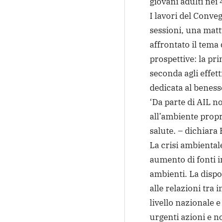
giovani adulti nei 4
I lavori del Conveg
sessioni, una mat
affrontato il tema 
prospettive: la pri
seconda agli effett
dedicata al benesse
‘Da parte di AIL n
all’ambiente propr
salute. – dichiara
La crisi ambiental
aumento di fonti in
ambienti. La disponi
alle relazioni tra
livello nazionale 
urgenti azioni e n