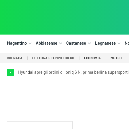
Magentino
Abbiatense
Castanese
Legnanese
N
CRONACA
CULTURA E TEMPO LIBERO
ECONOMIA
METEO
Hyundai apre gli ordini di Ioniq 6 N, prima berlina supersport
•