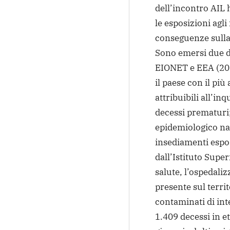
dell’incontro AIL h
le esposizioni agli
conseguenze sulla 
Sono emersi due da
EIONET e EEA (2022
il paese con il pi
attribuibili all’i
decessi prematuri;
epidemiologico naz
insediamenti espo
dall’Istituto Super
salute, l’ospedali
presente sul territ
contaminati di int
1.409 decessi in et