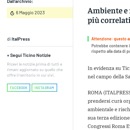
Dall'archivio:
Ambiente e 
6 Maggio 2023
più correlat
di
ItalPress
Attenzione: questo art
Potrebbe contenere i
rispetto alla data di 
+ Segui Ticino Notizie
Ricevi le notizie prima di tutti e
In evidenza su Tic
rimani aggiornato su quello che
offre il territorio in cui vivi.
nel campo della Sa
FACEBOOK
INSTAGRAM
ROMA (ITALPRESS)
prendersi curà org
ambientale e risch
sua terza edizione
Congressi Roma Ev