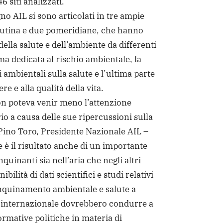
6 siti analizzati.
no AIL si sono articolati in tre ampie
tutina e due pomeridiane, che hanno
della salute e dell’ambiente da differenti
ma dedicata al rischio ambientale, la
i ambientali sulla salute e l’ultima parte
re e alla qualità della vita.
on poteva venir meno l’attenzione
io a causa delle sue ripercussioni sulla
 Pino Toro, Presidente Nazionale AIL –
e è il risultato anche di un importante
quinanti sia nell’aria che negli altri
bilità di dati scientifici e studi relativi
 inquinamento ambientale e salute a
e internazionale dovrebbero condurre a
ormative politiche in materia di