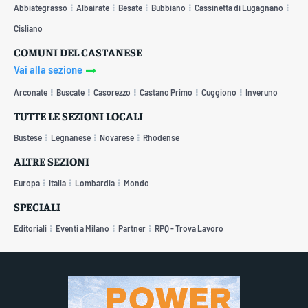
Abbiategrasso
Albairate
Besate
Bubbiano
Cassinetta di Lugagnano
Cisliano
COMUNI DEL CASTANESE
Vai alla sezione
Arconate
Buscate
Casorezzo
Castano Primo
Cuggiono
Inveruno
TUTTE LE SEZIONI LOCALI
Bustese
Legnanese
Novarese
Rhodense
ALTRE SEZIONI
Europa
Italia
Lombardia
Mondo
SPECIALI
Editoriali
Eventi a Milano
Partner
RPQ - Trova Lavoro