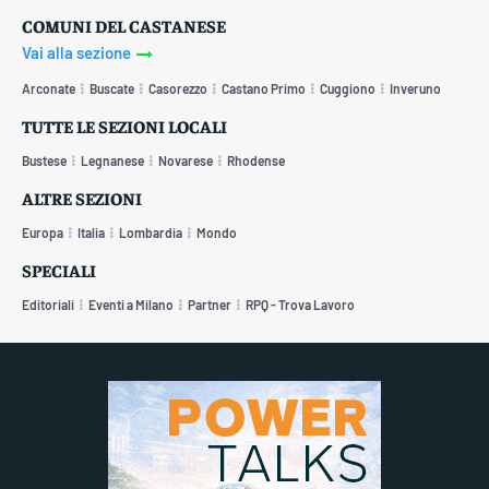
COMUNI DEL CASTANESE
Vai alla sezione
Arconate
Buscate
Casorezzo
Castano Primo
Cuggiono
Inveruno
TUTTE LE SEZIONI LOCALI
Bustese
Legnanese
Novarese
Rhodense
ALTRE SEZIONI
Europa
Italia
Lombardia
Mondo
SPECIALI
Editoriali
Eventi a Milano
Partner
RPQ - Trova Lavoro