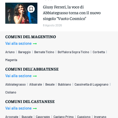
Giusy Ferreri, la voce di
Abbiategrasso torna con il nuovo
singolo “Vuoto Cosmico”
8 Agosto 2026
COMUNI DEL MAGENTINO
Vai alla sezione
Arluno
Bareggio
Bernate Ticino
Boffalora Sopra Ticino
Corbetta
Magenta
COMUNI DELL'ABBIATENSE
Vai alla sezione
Abbiategrasso
Albairate
Besate
Bubbiano
Cassinetta di Lugagnano
Cisliano
COMUNI DEL CASTANESE
Vai alla sezione
Arconate
Buscate
Casorezzo
Castano Primo
Cuggiono
Inveruno