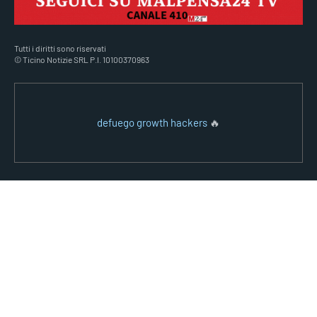
Tutti i diritti sono riservati
© Ticino Notizie SRL P.I. 10100370963
defuego growth hackers
🔥