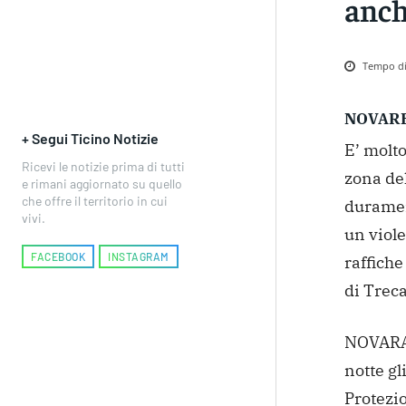
anch
Tempo di 
NOVAR
+ Segui Ticino Notizie
E’ molto
Ricevi le notizie prima di tutti
zona del
e rimani aggiornato su quello
che offre il territorio in cui
durament
vivi.
un viol
FACEBOOK
INSTAGRAM
raffiche
di Trec
NOVARA 
notte gl
Protezio