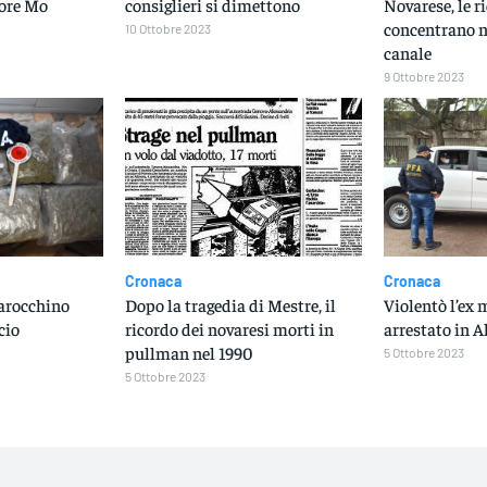
tore Mo
consiglieri si dimettono
Novarese, le r
concentrano n
10 Ottobre 2023
canale
9 Ottobre 2023
Cronaca
Cronaca
arocchino
Dopo la tragedia di Mestre, il
Violentò l’ex 
cio
ricordo dei novaresi morti in
arrestato in A
pullman nel 1990
5 Ottobre 2023
5 Ottobre 2023