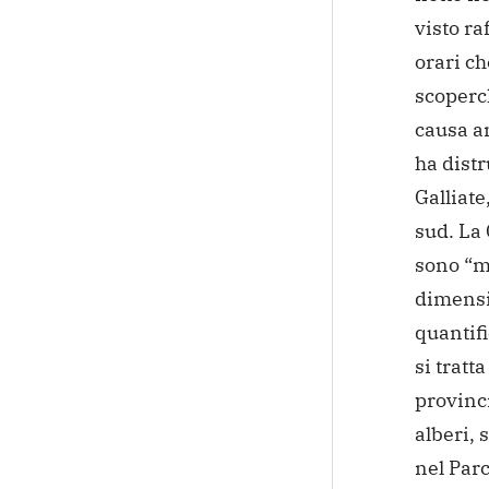
visto ra
orari ch
scoperch
causa a
ha distr
Galliat
sud. La 
sono “mo
dimensi
quantif
si tratt
provinci
alberi,
nel Parc