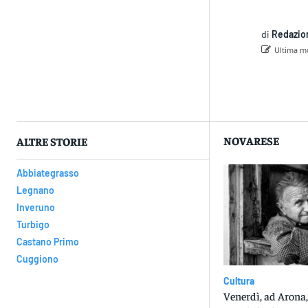
di
Redazio
Ultima mo
Con
NOVARESE
ALTRE STORIE
Abbiategrasso
Legnano
Inveruno
Turbigo
Castano Primo
Cuggiono
Cultura
Venerdì, ad Arona, 