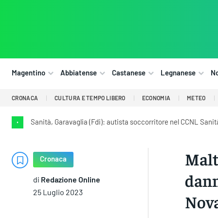
Magentino
Abbiatense
Castanese
Legnanese
N
CRONACA
CULTURA E TEMPO LIBERO
ECONOMIA
METEO
Sanità, Garavaglia (Fdi): autista soccorritore nel CCNL Sani
•
Malt
Cronaca
dann
di
Redazione Online
25 Luglio 2023
Nova