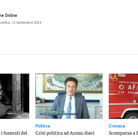
ne Online
difica:
12 Settembre 2023
dividere
Politica
Cronaca
i funerali del
Crisi politica ad Arona: dieci
Scomparsa a B