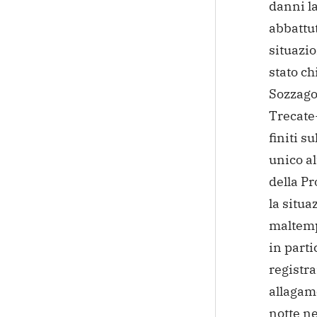
danni la
abbattut
situazio
stato ch
Sozzago 
Trecate-
finiti su
unico al
della Pr
la situa
maltemp
in parti
registra
allagame
notte ne