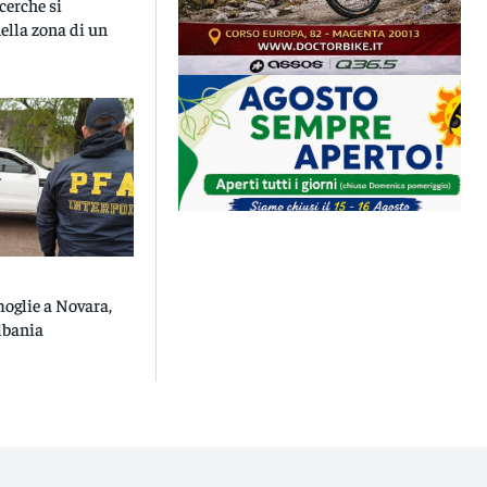
icerche si
ella zona di un
moglie a Novara,
lbania