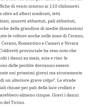
ffiche di vento intorno ai 110 chilometri
e oltre ad alberi sradicati, tetti
iati, muretti abbattuti, pali abbattuti,
nche della grandine di medie dimensioni
utto le colture anche nelle zone di Cerano,
e, Cerano, Romentino e Cameri e Nivara
Coldiretti provinciale ha reso noto che
lti i danni su mais, soia e riso: le
oni delle perdite dovranno essere
icate nei prossimi giorni ma sicuramente
a di un ulteriore grave colpo”. Le strade
ali chiuse per pali della luce crollati e
 sarebbero almeno cinque. Gravi i danni
o del Ticino.