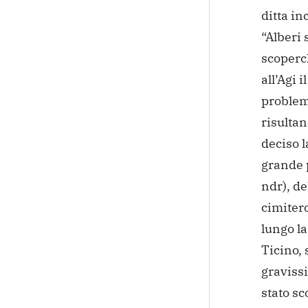
ditta in
“Alberi s
scoperch
all’Agi 
problemi
risulta
deciso l
grande p
ndr), de
cimitero
lungo la
Ticino, 
graviss
stato sc