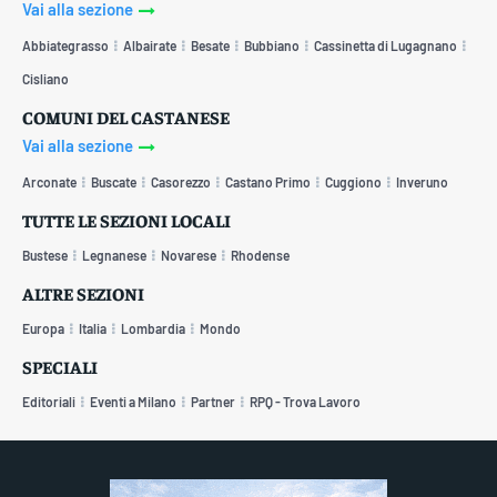
Vai alla sezione
Abbiategrasso
Albairate
Besate
Bubbiano
Cassinetta di Lugagnano
Cisliano
COMUNI DEL CASTANESE
Vai alla sezione
Arconate
Buscate
Casorezzo
Castano Primo
Cuggiono
Inveruno
TUTTE LE SEZIONI LOCALI
Bustese
Legnanese
Novarese
Rhodense
ALTRE SEZIONI
Europa
Italia
Lombardia
Mondo
SPECIALI
Editoriali
Eventi a Milano
Partner
RPQ - Trova Lavoro