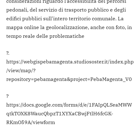
considerazioni riguardo l’accessibilità dei percorsi
pedonali, del servizio di trasporto pubblico e degli
edifici pubblici sull’intero territorio comunale. La
mappa online la geolocalizzazione, anche con foto, in
tempo reale delle problematiche
?.
https://webgispebamagenta.studiososter.it/index.php
/view/map/?
repository=pebamagenta&project=PebaMagenta_V0
?
https://docs.google.com/forms/d/e/1FAIpQLSeaMWW
qtkTOXK8WaucQbpzT1XYXaCBwjFtlH6fcGK-
RKmO59A/viewform