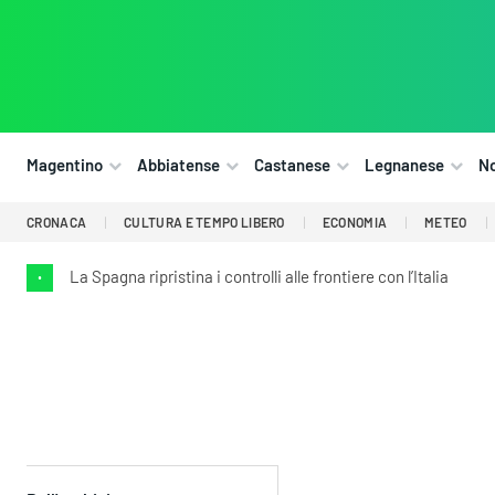
Magentino
Abbiatense
Castanese
Legnanese
N
CRONACA
CULTURA E TEMPO LIBERO
ECONOMIA
METEO
La Spagna ripristina i controlli alle frontiere con l’Italia
•