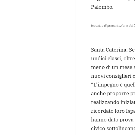
Palombo.
incontro di presentazione del 
Santa Caterina, S
undici classi, oltr
meno di un mese a
nuovi consiglieri 
“L’impegno è quell
anche proporre pr
realizzando iniziat
ricordato loro Is
hanno dato prova d
civico sottolineand