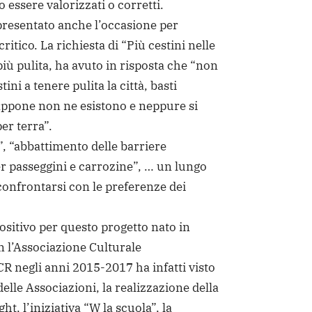
essere valorizzati o corretti.
presentato anche l’occasione per
critico. La richiesta di “Più cestini nelle
più pulita, ha avuto in risposta che “non
ini a tenere pulita la città, basti
appone non ne esistono e neppure si
er terra”.
i”, “abbattimento delle barriere
r passeggini e carrozine”, … un lungo
onfrontarsi con le preferenze dei
positivo per questo progetto nato in
 l’Associazione Culturale
 negli anni 2015-2017 ha infatti visto
elle Associazioni, la realizzazione della
t, l’iniziativa “W la scuola”, la