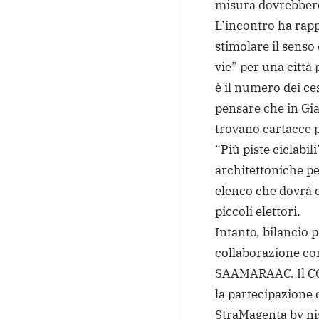
misura dovrebbero 
L’incontro ha rap
stimolare il senso 
vie” per una città 
è il numero dei cest
pensare che in Gi
trovano cartacce p
“Più piste ciclabil
architettoniche pe
elenco che dovrà c
piccoli elettori.
Intanto, bilancio 
collaborazione con
SAAMARAAC. Il CCR
la partecipazione d
StraMagenta by nigh