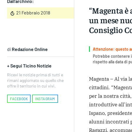
Dall'archivio:
“Magenta è a
21 Febbraio 2018
un mese nuov
Consiglio C
di
Redazione Online
Attenzione: questo art
Potrebbe contenere i
rispetto alla data di 
+ Segui Ticino Notizie
Ricevi le notizie prima di tutti e
Magenta – Al via l
rimani aggiornato su quello che
offre il territorio in cui vivi.
cittadini. “Magen
per la nostra città
FACEBOOK
INSTAGRAM
introduttive all’i
Ispano, presidente
alunni incontrati 
Ragazzi, accompag