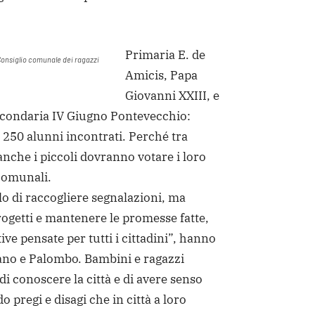
Primaria E. de
Consiglio comunale dei ragazzi
Amicis, Papa
Giovanni XXIII, e
econdaria IV Giugno Pontevecchio:
e 250 alunni incontrati. Perché tra
nche i piccoli dovranno votare i loro
comunali.
o di raccogliere segnalazioni, ma
ogetti e mantenere le promesse fatte,
ive pensate per tutti i cittadini”, hanno
pano e Palombo. Bambini e ragazzi
i conoscere la città e di avere senso
o pregi e disagi che in città a loro