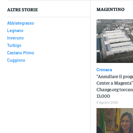
MAGENTINO
ALTRE STORIE
Abbiategrasso
Legnano
Inveruno
Turbigo
Castano Primo
Cuggiono
Cronaca
“Annullare il prog
Center a Magenta”:
Change.org toccan
13.000
6 Agosto 2026