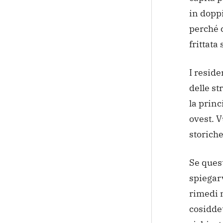
in doppi
perché c
frittata 
I reside
delle st
la princ
ovest. V
storiche
Se ques
spiegarv
rimedi m
cosiddet