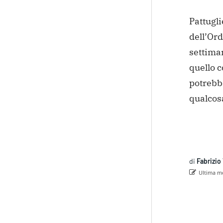
Pattugli
dell’Ord
settiman
quello c
potrebb
qualcosa
di
Fabrizio 
Ultima mo
Con