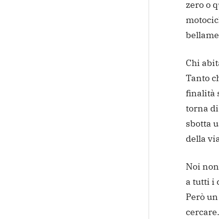
zero o q
motocicl
bellame
Chi abit
Tanto ch
finalità
torna d
sbotta u
della via
Noi non 
a tutti 
Però un 
cercare