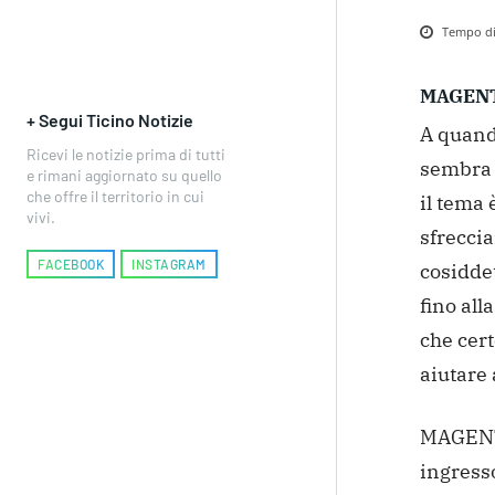
Tempo di 
MAGEN
+ Segui Ticino Notizie
A quand
Ricevi le notizie prima di tutti
sembra 
e rimani aggiornato su quello
che offre il territorio in cui
il tema 
vivi.
sfreccia
FACEBOOK
INSTAGRAM
cosiddet
fino al
che cer
aiutare 
MAGENTA
ingresso