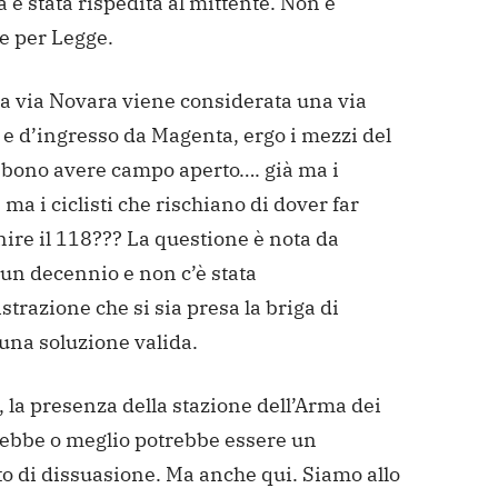
a è stata rispedita al mittente. Non è
e per Legge.
la via Novara viene considerata una via
 e d’ingresso da Magenta, ergo i mezzi del
bono avere campo aperto…. già ma i
ma i ciclisti che rischiano di dover far
ire il 118???
La questione è nota da
un decennio e non c’è stata
razione che si sia presa la briga di
una soluzione valida.
, la presenza della stazione dell’Arma dei
ebbe o meglio potrebbe essere un
o di dissuasione. Ma anche qui. Siamo allo