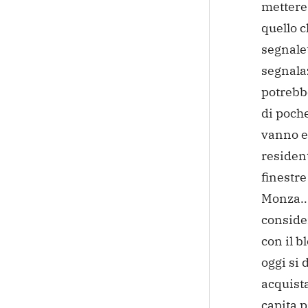
mettere 
quello c
segnalet
segnala
potrebbe
di poche
vanno e 
resident
finestre
Monza…
conside
con il 
oggi si 
acquista
capita p