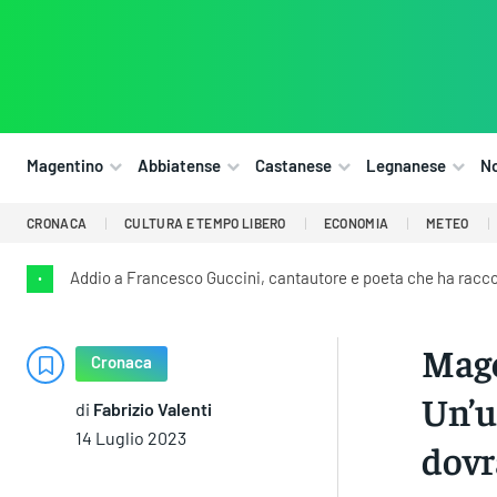
Magentino
Abbiatense
Castanese
Legnanese
N
CRONACA
CULTURA E TEMPO LIBERO
ECONOMIA
METEO
Addio a Francesco Guccini, cantautore e poeta che ha raccont
•
Mage
Cronaca
Un’u
di
Fabrizio Valenti
14 Luglio 2023
dovr