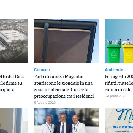
Cronaca
Ambiente
etto del Data-
Furti di rame a Magenta:
Ferragosto 202
 le firme su
spariscono le grondaie in una
rifiuti: tutte l
o quota
zona residenziale. Cresce la
cambi di cale
preoccupazione tra i residenti
5 Agosto 2026
6 Agosto 2026