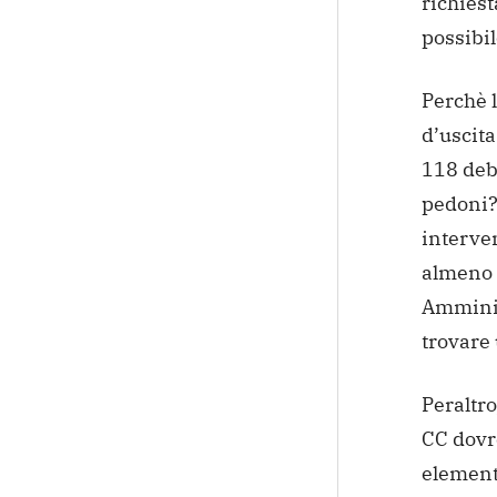
richiest
possibil
Perchè 
d’uscita
118 deb
pedoni? 
interven
almeno 
Amminist
trovare 
Peraltro
CC dovr
element