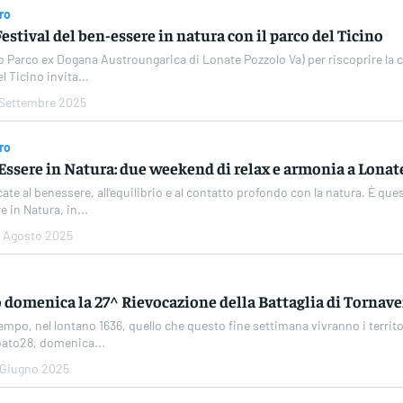
ro
estival del ben-essere in natura con il parco del Ticino
 Parco ex Dogana Austroungarica di Lonate Pozzolo Va) per riscoprire la
Parco del Ticino invita...
 Settembre 2025
ro
-Essere in Natura: due weekend di relax e armonia a Lonat
ate al benessere, all’equilibrio e al contatto profondo con la natura. È ques
 in Natura, in...
6 Agosto 2025
 domenica la 27^ Rievocazione della Battaglia di Tornav
tempo, nel lontano 1636, quello che questo fine settimana vivranno i territ
bato28, domenica...
 Giugno 2025