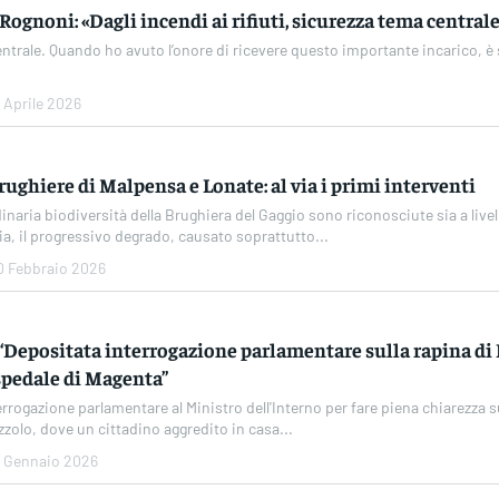
 Rognoni: «Dagli incendi ai rifiuti, sicurezza tema central
entrale. Quando ho avuto l’onore di ricevere questo importante incarico, è
6 Aprile 2026
ughiere di Malpensa e Lonate: al via i primi interventi
dinaria biodiversità della Brughiera del Gaggio sono riconosciute sia a livel
ia, il progressivo degrado, causato soprattutto...
0 Febbraio 2026
: “Depositata interrogazione parlamentare sulla rapina di
ospedale di Magenta”
rrogazione parlamentare al Ministro dell'Interno per fare piena chiarezza 
zolo, dove un cittadino aggredito in casa...
6 Gennaio 2026