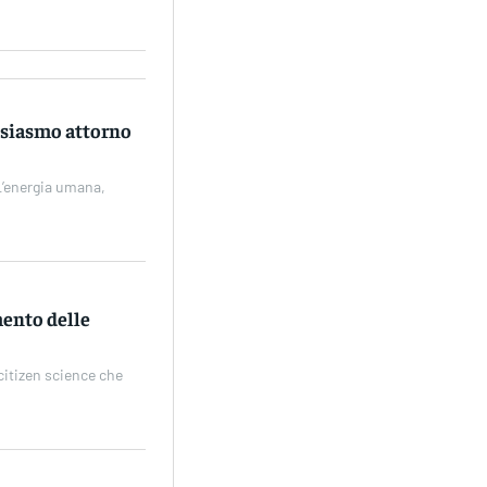
tusiasmo attorno
“L’energia umana,
mento delle
citizen science che