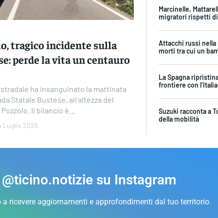
Marcinelle, Mattarel
migratori rispetti d
o, tragico incidente sulla
Attacchi russi nella
morti tra cui un ba
e: perde la vita un centauro
La Spagna ripristina 
frontiere con l’Italia
stradale ha insanguinato la mattinata
ada Statale Bustese, all’altezza del
Pozzolo. Il bilancio è...
Suzuki racconta a T
della mobilità
4 Luglio 2026
 @ticino.notizie su Instagram
o a ricevere aggiornamenti e approfondimenti dal tuo territorio.