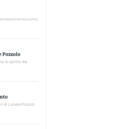
 connessione tra uomo
e Pozzolo
to lo spirito del
ento
ori di Lonate Pozzolo