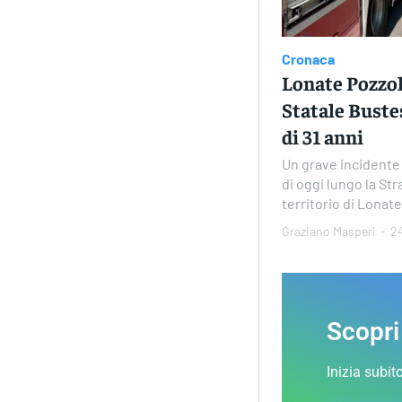
Cronaca
Lonate Pozzol
Statale Bustes
di 31 anni
Un grave incidente 
di oggi lungo la Str
territorio di Lonate 
Graziano Masperi
-
2
Scopri
Inizia subit