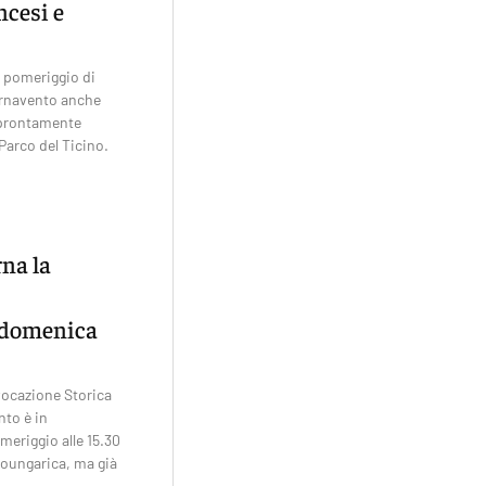
ncesi e
l pomeriggio di
rnavento anche
 prontamente
Parco del Ticino.
na la
 domenica
vocazione Storica
nto è in
riggio alle 15.30
roungarica, ma già