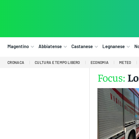
Magentino
Abbiatense
Castanese
Legnanese
N
CRONACA
CULTURA E TEMPO LIBERO
ECONOMIA
METEO
Focus:
Lo