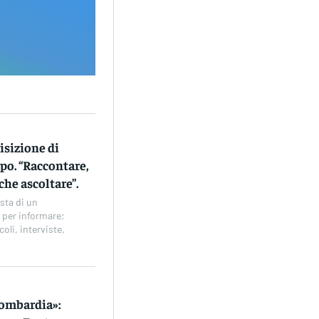
isizione di
po. “Raccontare,
he ascoltare”.
sta di un
 per informare;
coli, interviste,
Lombardia»: