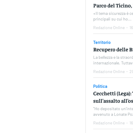
Parco del Ticino,
«Il tema sicurezza è c
principali su cui ho...
Redazione Online
-
1
Territorio
Recupero delle Br
La bellezza e la straor
internazionale. Tuttav
Redazione Online
-
2
Politica
Cecchetti (Lega)
sull’assalto all’
"Ho depositato un'inte
avvenuto a Lonate Poz
Redazione Online
-
1