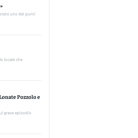
e»
 stato uno dei punti
lo locale che
 Lonate Pozzolo e
sul grave episodio