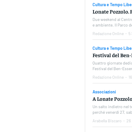
Cultura e Tempo Libe
Lonate Pozzolo. F
Due weekend al Centro
e ambiente. Il 
Redazione Online
-
5
Cultura e Tempo Libe
Festival del Ben
Quattro giornate dedic
Festival del Ben-Essere
Redazione Online
-
1
Associazioni
A Lonate Pozzolo
Un salto indietro nel 
perché venerdì 27, sa
Arabella Biscaro
-
26