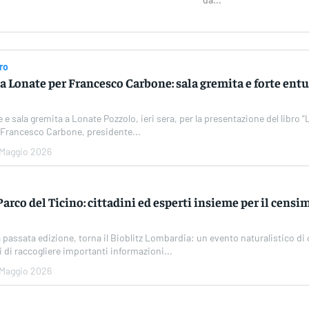
ro
a Lonate per Francesco Carbone: sala gremita e forte en
e sala gremita a Lonate Pozzolo, ieri sera, per la presentazione del libro 
di Francesco Carbone, presidente...
 Maggio 2026
Parco del Ticino: cittadini ed esperti insieme per il censi
 passata edizione, torna il Bioblitz Lombardia: un evento naturalistico di 
i di raccogliere importanti informazioni...
 Maggio 2026