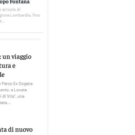
 dopo Fontana
 al ruolo di
Regione Lombardia, fino
e...
”: un viaggio
tura e
le
tro Parco Ex Dogana
ento, a Lonate
i di Vita", una
ata...
ata di nuovo