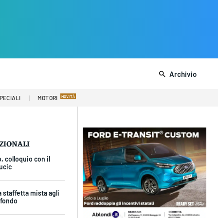
Archivio
PECIALI
MOTORI
AZIONALI
, colloquio con il
ucic
a staffetta mista agli
 fondo