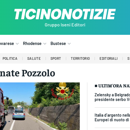
Gruppo Iseni Editori
ovarese
Rhodense
Bustese
POLITICA
SALUTE
SPORT
TERRITORIO
EDITORIALI
S
nate Pozzolo
■ ULTIM'ORA N
Zelensky a Belgrado
presidente serbo V
Italia d’argento nell
Europei di nuoto di