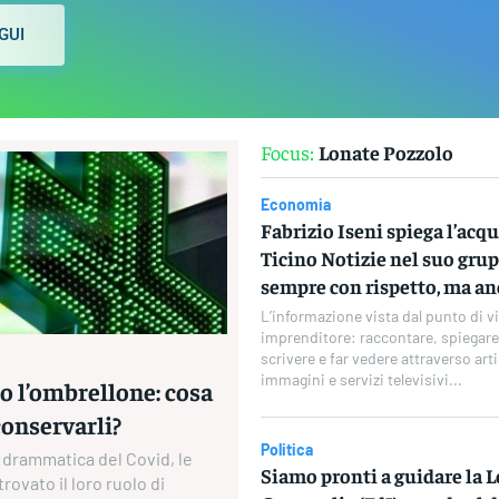
GUI
Focus:
Lonate Pozzolo
Economia
Fabrizio Iseni spiega l’acqu
Ticino Notizie nel suo grup
sempre con rispetto, ma anc
L’informazione vista dal punto di vi
imprenditore: raccontare, spiegare
scrivere e far vedere attraverso arti
immagini e servizi televisivi...
o l’ombrellone: cosa
conservarli?
Politica
 drammatica del Covid, le
Siamo pronti a guidare la 
rovato il loro ruolo di