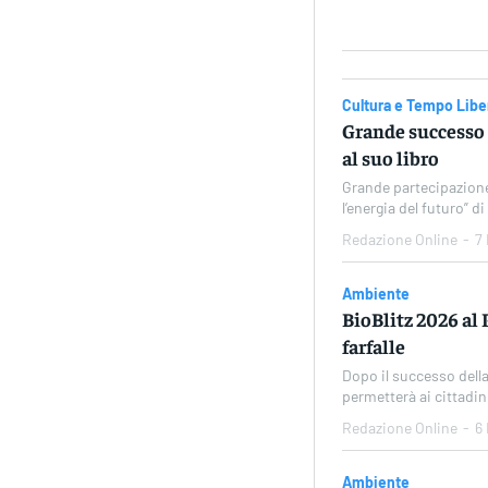
Cultura e Tempo Libe
Grande successo 
al suo libro
Grande partecipazione 
l’energia del futuro” 
Redazione Online
-
7
Ambiente
BioBlitz 2026 al 
farfalle
Dopo il successo della
permetterà ai cittadin
Redazione Online
-
6
Ambiente