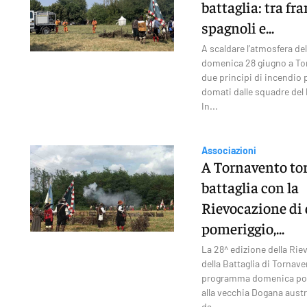
battaglia: tra fra
spagnoli e...
A scaldare l’atmosfera de
domenica 28 giugno a To
due principi di incendio
domati dalle squadre del 
In...
Associazioni
A Tornavento tor
battaglia con la
Rievocazione di
pomeriggio,...
La 28^ edizione della Rie
della Battaglia di Tornave
programma domenica pome
alla vecchia Dogana aust
da...