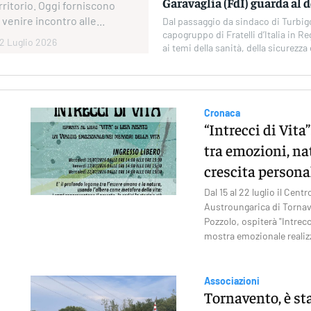
Garavaglia (FdI) guarda al
rritorio. Oggi forniscono
 venire incontro alle...
Dal passaggio da sindaco di Turbigo
capogruppo di Fratelli d’Italia in 
2 Luglio 2026
ai temi della sanità, della sicurezza 
Cronaca
“Intrecci di Vita
tra emozioni, na
crescita persona
Dal 15 al 22 luglio il Cen
Austroungarica di Tornav
Pozzolo, ospiterà "Intrecc
mostra emozionale realizz
Associazioni
Tornavento, è st