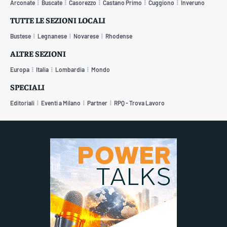
Arconate
Buscate
Casorezzo
Castano Primo
Cuggiono
Inveruno
TUTTE LE SEZIONI LOCALI
Bustese
Legnanese
Novarese
Rhodense
ALTRE SEZIONI
Europa
Italia
Lombardia
Mondo
SPECIALI
Editoriali
Eventi a Milano
Partner
RPQ - Trova Lavoro