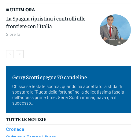
■ ULTIM'ORA
La Spagna ripristina i controlli alle
frontiere con l’Italia
2 ore fa
Gerry Scotti spegne 70 candeline
Chissà se l'estate scorsa, quando ha accettato la sfida di
spostare la "Ruota della fortuna" nella delicatissima fascia
dell'access prime time, Gerry Scotti immaginava già il
successo...
TUTTE LE NOTIZIE
Cronaca
Cultura e Tempo Libero