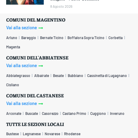
8 Agosto 2026
COMUNI DEL MAGENTINO
Vai alla sezione
Arluno
Bareggio
Bernate Ticino
Boffalora Sopra Ticino
Corbetta
Magenta
COMUNI DELL'ABBIATENSE
Vai alla sezione
Abbiategrasso
Albairate
Besate
Bubbiano
Cassinetta di Lugagnano
Cisliano
COMUNI DEL CASTANESE
Vai alla sezione
Arconate
Buscate
Casorezzo
Castano Primo
Cuggiono
Inveruno
TUTTE LE SEZIONI LOCALI
Bustese
Legnanese
Novarese
Rhodense