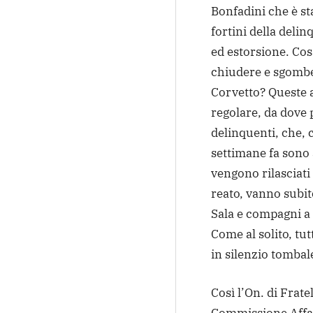
Bonfadini che è sta
fortini della delin
ed estorsione. Cos
chiudere e sgombe
Corvetto? Queste 
regolare, da dove 
delinquenti, che,
settimane fa sono a
vengono rilasciati
reato, vanno subit
Sala e compagni a 
Come al solito, tut
in silenzio tombal
Così l’On. di Fratel