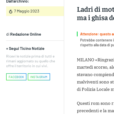
Dall'archivio:
Ladri di mo
7 Maggio 2023
ma i ghisa 
di
Redazione Online
Attenzione: questo art
Potrebbe contenere i
rispetto alla data di 
+ Segui Ticino Notizie
Ricevi le notizie prima di tutti e
MILANO «Ringrazio 
rimani aggiornato su quello che
offre il territorio in cui vivi.
martedì scorso, a
stavano compiendo i
FACEBOOK
INSTAGRAM
malviventi sono st
di Polizia Locale 
Questi rom sono r
precedenti e la ma