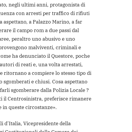
to, negli ultimi anni, protagonista di
quenza con arresti per traffico di rifiuti
a aspettano, a Palazzo Marino, a far
rare il campo rom a due passi dal
aree, peraltro uno abusivo e uno
provengono malviventi, criminali e
 come ha denunciato il Questore, poche
utori di reati e, una volta arrestati,
 e ritornano a compiere lo stesso tipo di
o sgomberati e chiusi. Cosa aspettano
farli sgomberare dalla Polizia Locale ?
ti il Centrosinistra, preferisce rimanere
e in queste circostanze».
li d’Italia, Vicepresidente della