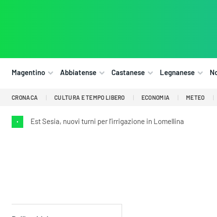
Magentino
Abbiatense
Castanese
Legnanese
N
CRONACA
CULTURA E TEMPO LIBERO
ECONOMIA
METEO
Est Sesia, nuovi turni per l’irrigazione in Lomellina
•