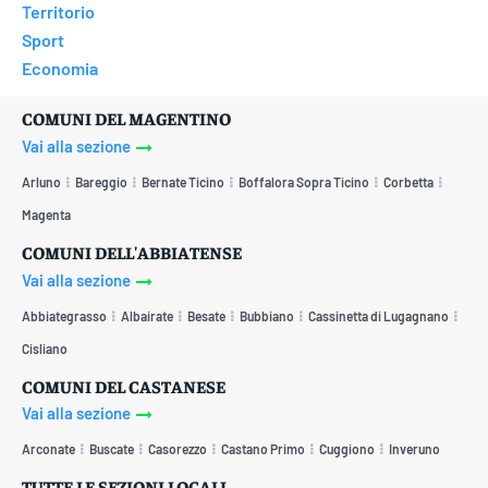
Territorio
Sport
Economia
COMUNI DEL MAGENTINO
Vai alla sezione
Arluno
Bareggio
Bernate Ticino
Boffalora Sopra Ticino
Corbetta
Magenta
COMUNI DELL'ABBIATENSE
Vai alla sezione
Abbiategrasso
Albairate
Besate
Bubbiano
Cassinetta di Lugagnano
Cisliano
COMUNI DEL CASTANESE
Vai alla sezione
Arconate
Buscate
Casorezzo
Castano Primo
Cuggiono
Inveruno
TUTTE LE SEZIONI LOCALI