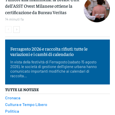
dell’ASST Ovest Milanese ottiene la
certificazione da Bureau Veritas
14 minuti fa
Ferragosto 2026 e raccolta rifiuti: tutte le
variazioni e i cambi di calendario
In vista della festività di Ferragosto (sabato 15 agosto
2026), le società di gestione dell'igiene urbana hanno
comunicato importanti modifiche ai calendari di
raccolta...
TUTTE LE NOTIZIE
Cronaca
Cultura e Tempo Libero
Politica