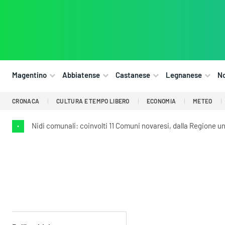
Magentino
Abbiatense
Castanese
Legnanese
N
CRONACA
CULTURA E TEMPO LIBERO
ECONOMIA
METEO
Nidi comunali: coinvolti 11 Comuni novaresi, dalla Regione un 
•