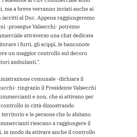
 l’adesione al CdV Commerciale sono
ti, ma a breve verranno inviati anche ai
iscritti al Duc. Appena raggiungeremo
ioni -prosegue Valsecchi- potremo
mmerciale attraverso una chat dedicata
orare i furti, gli scippi, le banconote
enere un maggior controllo sul decoro
tori ambulanti.”.
nistrazione comunale -dichiara il
ucchi- ringrazio il Presidente Valsecchi
, commercianti e non, che si attivano per
controllo in città dimostrando
 territorio e le persone che lo abitano.
ommercianti riescano a raggiungere il
, in modo da attivare anche il controllo