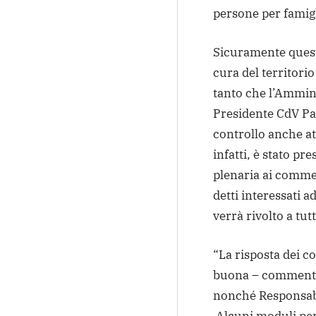
persone per famigl
Sicuramente questo
cura del territorio
tanto che l’Ammini
Presidente CdV Par
controllo anche at
infatti, è stato pr
plenaria ai commer
detti interessati a
verrà rivolto a tut
“La risposta dei co
buona – commenta 
nonché Responsabi