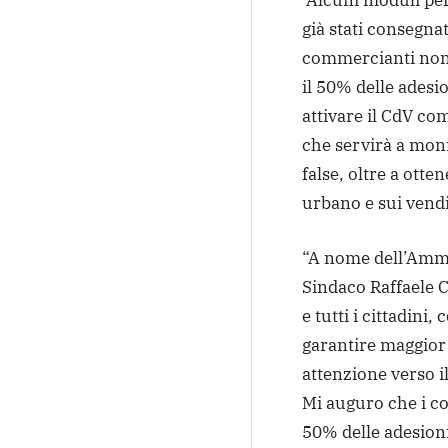
Alcuni moduli per
già stati consegna
commercianti non 
il 50% delle ades
attivare il CdV co
che servirà a monit
false, oltre a ott
urbano e sui vendi
“A nome dell’Ammi
Sindaco Raffaele C
e tutti i cittadini
garantire maggior 
attenzione verso il
Mi auguro che i c
50% delle adesioni