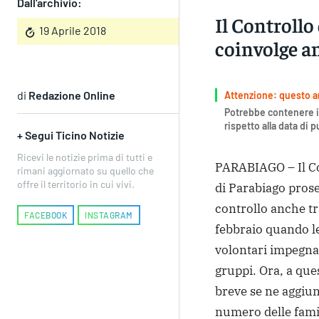
Dall'archivio:
Il Controllo
19 Aprile 2018
coinvolge a
di
Redazione Online
Attenzione: questo art
Potrebbe contenere i
rispetto alla data di 
+ Segui Ticino Notizie
Ricevi le notizie prima di tutti e
PARABIAGO – Il Co
rimani aggiornato su quello che
offre il territorio in cui vivi.
di Parabiago prose
controllo anche tr
FACEBOOK
INSTAGRAM
febbraio quando le
volontari impegnat
gruppi. Ora, a ques
breve se ne aggiun
numero delle famig