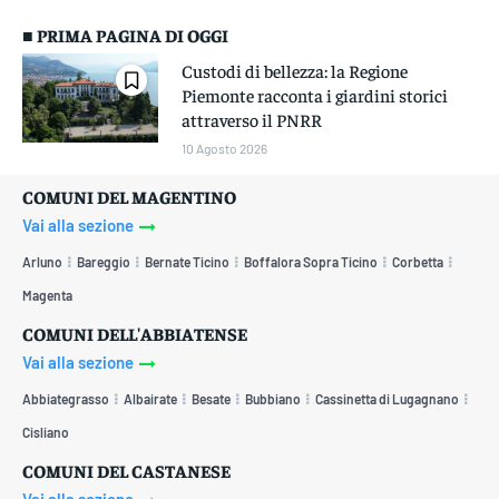
■ PRIMA PAGINA DI OGGI
Custodi di bellezza: la Regione
Piemonte racconta i giardini storici
attraverso il PNRR
10 Agosto 2026
COMUNI DEL MAGENTINO
Vai alla sezione
Arluno
Bareggio
Bernate Ticino
Boffalora Sopra Ticino
Corbetta
Magenta
COMUNI DELL'ABBIATENSE
Vai alla sezione
Abbiategrasso
Albairate
Besate
Bubbiano
Cassinetta di Lugagnano
Cisliano
COMUNI DEL CASTANESE
Vai alla sezione