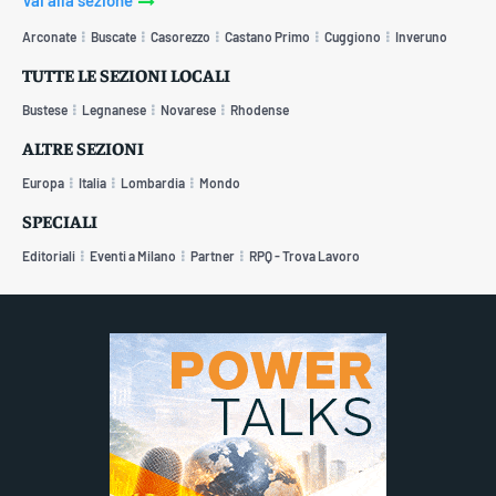
Arconate
Buscate
Casorezzo
Castano Primo
Cuggiono
Inveruno
TUTTE LE SEZIONI LOCALI
Bustese
Legnanese
Novarese
Rhodense
ALTRE SEZIONI
Europa
Italia
Lombardia
Mondo
SPECIALI
Editoriali
Eventi a Milano
Partner
RPQ - Trova Lavoro