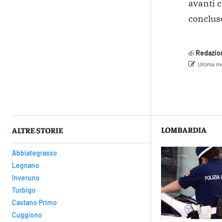
avanti 
conclus
di
Redazio
Ultima mo
Con
LOMBARDIA
ALTRE STORIE
Abbiategrasso
Legnano
Inveruno
Turbigo
Castano Primo
Cuggiono