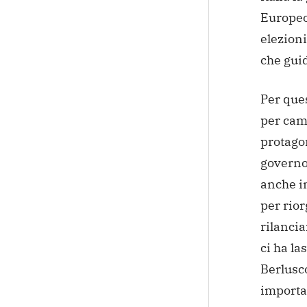
Europeo,
elezion
che guid
Per ques
per cam
protagon
governo 
anche i
per rior
rilancia
ci ha la
Berlusco
importa