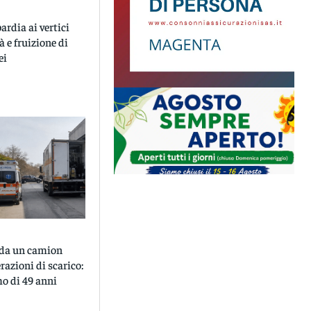
rdia ai vertici
à e fruizione di
ei
o da un camion
razioni di scarico:
o di 49 anni