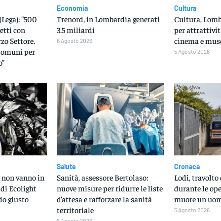
Economia
Cultura
(Lega): “500
Trenord, in Lombardia generati
Cultura, Lomba
etti con
3.5 miliardi
per attrattivit
rzo Settore.
cinema e mus
6 Agosto 2026
Comuni per
5 Agosto 2026
o”
Salute
Cronaca
ci non vanno in
Sanità, assessore Bertolaso:
Lodi, travolt
 di Ecolight
nuove misure per ridurre le liste
durante le ope
do giusto
d’attesa e rafforzare la sanità
muore un uom
territoriale
5 Agosto 2026
5 Agosto 2026