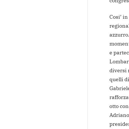
congres
Cosi’ i
regional
azzurro.
momento
e partec
Lombardi
diversi 
quelli d
Gabriele
rafforza
otto con
Adriano 
preside