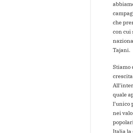
abbiamo
campagn
che pre
con cui 
nazional
Tajani.
Stiamo d
crescita
All’inte
quale a
l’unico 
nei valo
popolari
Italia l