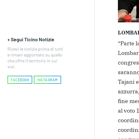
LOMBA
+ Segui Ticino Notizie
“Parte l
Ricevi le notizie prima di tutti
Lombard
e rimani aggiornato su quello
che offre il territorio in cui
congress
vivi.
saranno
FACEBOOK
INSTAGRAM
Tajani e
azzurra,
fine me
al voto 
coordin
coordin