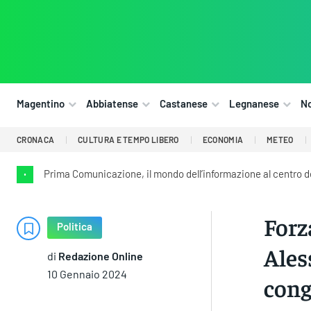
Magentino
Abbiatense
Castanese
Legnanese
N
CRONACA
CULTURA E TEMPO LIBERO
ECONOMIA
METEO
Prima Comunicazione, il mondo dell’informazione al centro 
•
Forza
Politica
Ales
di
Redazione Online
10 Gennaio 2024
cong