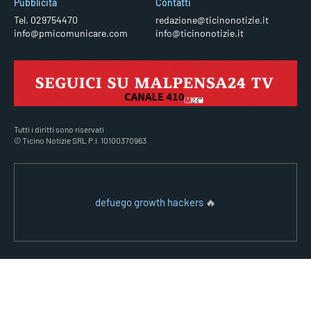
Pubblicità
Contatti
Tel. 029754470
redazione@ticinonotizie.it
info@pmicomunicare.com
info@ticinonotizie.it
Tutti i diritti sono riservati
© Ticino Notizie SRL P.I. 10100370963
defuego growth hackers
🔥