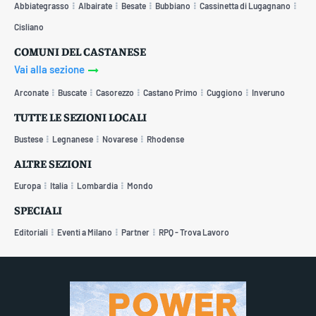
Abbiategrasso
Albairate
Besate
Bubbiano
Cassinetta di Lugagnano
Cisliano
COMUNI DEL CASTANESE
Vai alla sezione
Arconate
Buscate
Casorezzo
Castano Primo
Cuggiono
Inveruno
TUTTE LE SEZIONI LOCALI
Bustese
Legnanese
Novarese
Rhodense
ALTRE SEZIONI
Europa
Italia
Lombardia
Mondo
SPECIALI
Editoriali
Eventi a Milano
Partner
RPQ - Trova Lavoro