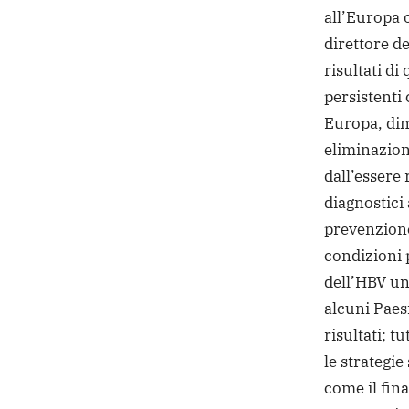
all’Europa o
direttore d
risultati di
persistenti 
Europa, dim
eliminazion
dall’essere 
diagnostici 
prevenzione
condizioni 
dell’HBV un
alcuni Paesi
risultati; tu
le strategie
come il fin