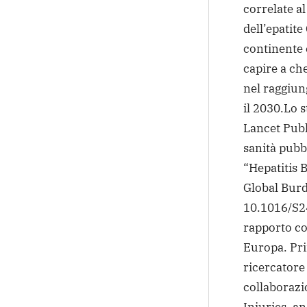
correlate al
dell’epatite
continente e
capire a che
nel raggiun
il 2030.
Lo s
Lancet Publi
sanità pubbl
“Hepatitis 
Global Burd
10.1016/S24
rapporto co
Europa. Pri
ricercatore 
collaborazi