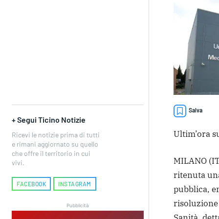
Salva
+ Segui Ticino Notizie
Ultim’ora su
Ricevi le notizie prima di tutti
e rimani aggiornato su quello
che offre il territorio in cui
MILANO (ITA
vivi.
ritenuta una
FACEBOOK
INSTAGRAM
pubblica, en
risoluzione
Pubblicità
Sanità, det