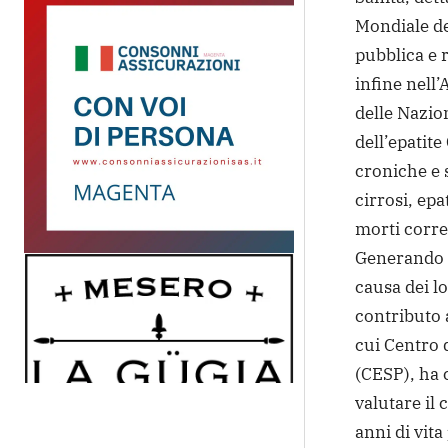
Mondiale del
pubblica e 
infine nell
delle Nazion
dell’epatit
croniche e 
cirrosi, epa
morti correl
Generando q
causa dei lo
contributo a
cui Centro d
(CESP), ha 
valutare il 
anni di vita