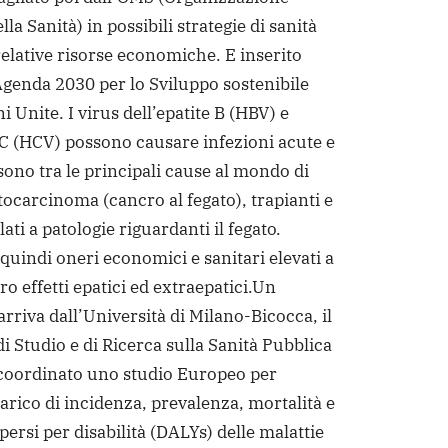
la Sanità) in possibili strategie di sanità
relative risorse economiche. E inserito
’Agenda 2030 per lo Sviluppo sostenibile
i Unite. I virus dell’epatite B (HBV) e
e C (HCV) possono causare infezioni acute e
sono tra le principali cause al mondo di
tocarcinoma (cancro al fegato), trapianti e
ati a patologie riguardanti il fegato.
uindi oneri economici e sanitari elevati a
ro effetti epatici ed extraepatici.
Un
rriva dall’Università di Milano-Bicocca, il
i Studio e di Ricerca sulla Sanità Pubblica
coordinato uno studio Europeo per
carico di incidenza, prevalenza, mortalità e
 persi per disabilità (DALYs) delle malattie