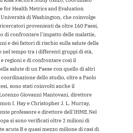
nd Risk Factors Study (GBD), coordinato
ute for Health Metrics and Evaluation
’Università di Washington, che coinvolge
ricercatori provenienti da oltre 160 Paesi,
 di confrontare l’impatto delle malattie,
uni e dei fattori di rischio sulla salute della
nel tempo tra i differenti gruppi di età,
 e regioni e di confrontare così il
lla salute di un Paese con quello di altri
 coordinazione dello studio, oltre a Paolo
si, sono stati coinvolti anche il
Lorenzo Giovanni Mantovani, direttore
imon I. Hay e Christopher J. L. Murray,
ente professore e direttore dell’IHME.
Nel
pa si sono verificati oltre 2 milioni di
ite acuta B e quasi mezzo milione di casi di