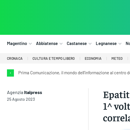
Magentino
Abbiatense
Castanese
Legnanese
N
CRONACA
CULTURA E TEMPO LIBERO
ECONOMIA
METEO
Prima Comunicazione, il mondo dell’informazione al centro 
•
Epatite
Agenzia
Italpress
25 Agosto 2023
1^ vol
correl