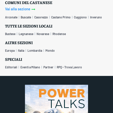
COMUNI DEL CASTANESE
Vai alla sezione
Arconate
Buscate
Casorezzo
Castano Primo
Cuggiono
Inveruno
TUTTE LE SEZIONI LOCALI
Bustese
Legnanese
Novarese
Rhodense
ALTRE SEZIONI
Europa
Italia
Lombardia
Mondo
SPECIALI
Editoriali
Eventi a Milano
Partner
RPQ - Trova Lavoro