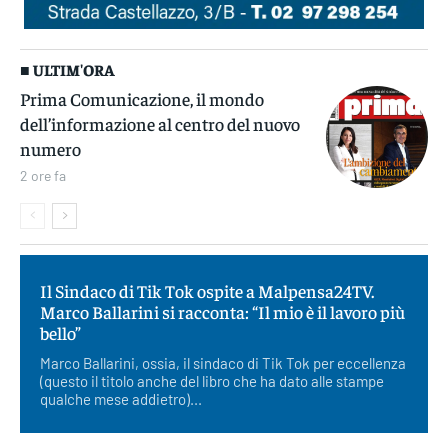
■ ULTIM'ORA
Prima Comunicazione, il mondo
dell’informazione al centro del nuovo
numero
2 ore fa
Il Sindaco di Tik Tok ospite a Malpensa24TV.
Marco Ballarini si racconta: “Il mio è il lavoro più
bello”
Marco Ballarini, ossia, il sindaco di Tik Tok per eccellenza
(questo il titolo anche del libro che ha dato alle stampe
qualche mese addietro)...