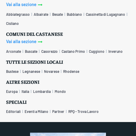
Vai alla sezione
Abbiategrasso
Albairate
Besate
Bubbiano
Cassinetta di Lugagnano
Cisliano
COMUNI DEL CASTANESE
Vai alla sezione
Arconate
Buscate
Casorezzo
Castano Primo
Cuggiono
Inveruno
TUTTE LE SEZIONI LOCALI
Bustese
Legnanese
Novarese
Rhodense
ALTRE SEZIONI
Europa
Italia
Lombardia
Mondo
SPECIALI
Editoriali
Eventi a Milano
Partner
RPQ - Trova Lavoro