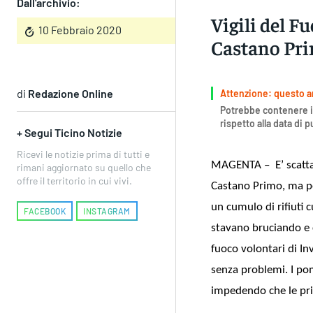
Dall'archivio:
Vigili del F
10 Febbraio 2020
Castano Pr
di
Redazione Online
Attenzione: questo art
Potrebbe contenere i
rispetto alla data di 
+ Segui Ticino Notizie
Ricevi le notizie prima di tutti e
MAGENTA – E’ scattat
rimani aggiornato su quello che
offre il territorio in cui vivi.
Castano Primo, ma pe
un cumulo di rifiuti 
FACEBOOK
INSTAGRAM
stavano bruciando e co
fuoco volontari di In
senza problemi. I po
impedendo che le pr