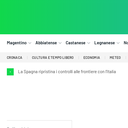
Magentino
Abbiatense
Castanese
Legnanese
N
CRONACA
CULTURA E TEMPO LIBERO
ECONOMIA
METEO
La Spagna ripristina i controlli alle frontiere con l’Italia
•