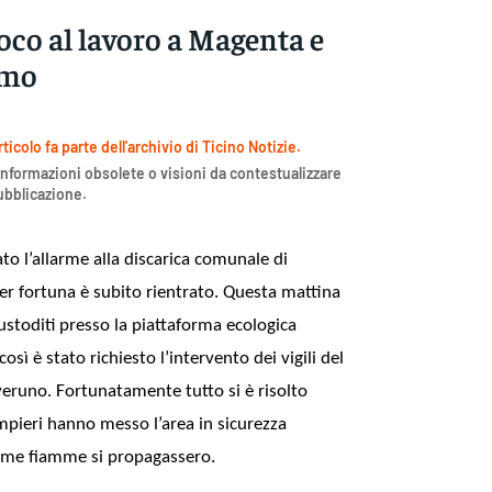
uoco al lavoro a Magenta e
imo
icolo fa parte dell'archivio di Ticino Notizie.
nformazioni obsolete o visioni da contestualizzare
pubblicazione.
o l’allarme alla discarica comunale di
r fortuna è subito rientrato. Questa mattina
custoditi presso la piattaforma ecologica
sì è stato richiesto l’intervento dei vigili del
veruno. Fortunatamente tutto si è risolto
mpieri hanno messo l’area in sicurezza
ime fiamme si propagassero.