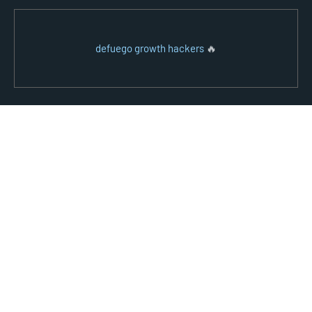
defuego growth hackers
🔥