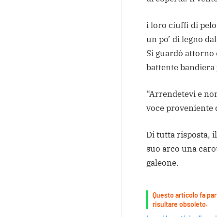
i loro ciuffi di pe
un po’ di legno da
Si guardò attorno 
battente bandiera 
“Arrendetevi e n
voce proveniente 
Di tutta risposta,
suo arco una carot
galeone.
Questo articolo fa par
risultare obsoleto.