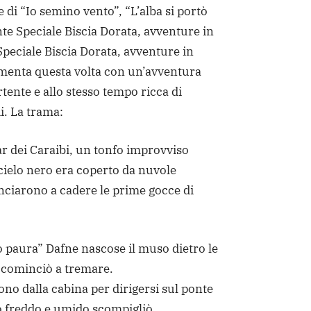
e di “Io semino vento”, “L’alba si portò
ente Speciale Biscia Dorata, avventure in
Speciale Biscia Dorata, avventure in
cimenta questa volta con un’avventura
ente e allo stesso tempo ricca di
i. La trama:
r dei Caraibi, un tonfo improvviso
l cielo nero era coperto da nuvole
ciarono a cadere le prime gocce di
 paura” Dafne nascose il muso dietro le
 cominciò a tremare.
ono dalla cabina per dirigersi sul ponte
to freddo e umido scompigliò