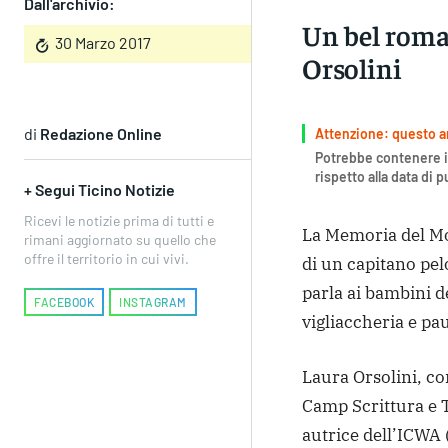
Dall'archivio:
Un bel roma
30 Marzo 2017
Orsolini
di
Redazione Online
Attenzione: questo art
Potrebbe contenere i
rispetto alla data di 
+ Segui Ticino Notizie
Ricevi le notizie prima di tutti e
La Memoria del Mo
rimani aggiornato su quello che
offre il territorio in cui vivi.
di un capitano pe
parla ai bambini de
FACEBOOK
INSTAGRAM
vigliaccheria e pau
Laura Orsolini, co
Camp Scrittura e T
autrice dell’ICWA 