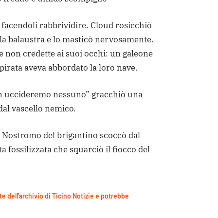
lo facendoli rabbrividire. Cloud rosicchiò
lla balaustra e lo masticò nervosamente.
e non credette ai suoi occhi: un galeone
pirata aveva abbordato la loro nave.
on uccideremo nessuno” gracchiò una
dal vascello nemico.
 il Nostromo del brigantino scoccò dal
a fossilizzata che squarciò il fiocco del
te dell'archivio di Ticino Notizie e potrebbe