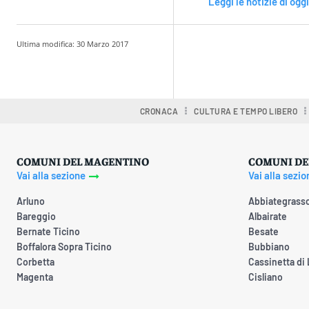
Leggi le notizie di oggi
Ultima modifica:
30 Marzo 2017
Condividere
CRONACA
CULTURA E TEMPO LIBERO
COMUNI DEL MAGENTINO
COMUNI DE
Vai alla sezione
Vai alla sezio
Arluno
Abbiategrass
Bareggio
Albairate
Bernate Ticino
Besate
Boffalora Sopra Ticino
Bubbiano
Corbetta
Cassinetta di
Magenta
Cisliano