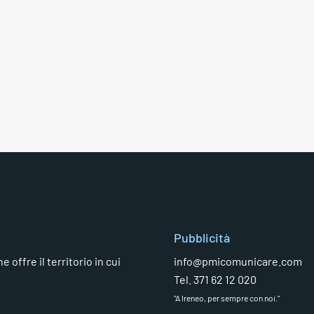
Pubblicità
 offre il territorio in cui
info@pmicomunicare.com
Tel. 371 62 12 020
"A Ireneo, per sempre con noi."