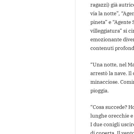
ragazzi) già autric
via la notte”, “Ag
pineta” e “Agente 
villeggiatura” si 
emozionante divert
contenuti profond
“Una notte, nel Ma
arrestò la nave. I
minacciose. Comin
pioggia.
“Cosa succede? Ho
lunghe orecchie e
I due conigli uscir
di coperta. Il ven