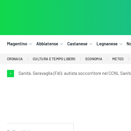
Magentino
Abbiatense
Castanese
Legnanese
N
CRONACA
CULTURA E TEMPO LIBERO
ECONOMIA
METEO
Sanità, Garavaglia (Fdi): autista soccorritore nel CCNL Sani
•