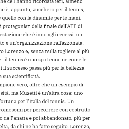
iche ce l’hanno ricordata ieri, almeno
che è, appunto, zucchero per il tennis,
 quello con la dinamite per le mani,
i protagonisti della finale dell’ATP di
stazione che è inno agli eccessi: un
to e un’organizzazione raffazzonata.
o Lorenzo e, senza nulla togliere al più
per il tennis è uno spot enorme come le
i il successo passa più per la bellezza
a sua scientificità.
mpione vero, oltre che un esempio di
osità, ma Musetti è un’altra cosa: uno
fortuna per l’Italia del tennis. Un
cromosomi per percorrere con costrutto
ato da Panatta e poi abbandonato, più per
lta, da chi ne ha fatto seguito. Lorenzo,