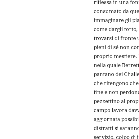
riflessa in una fo
consumato da ques
immaginare gli pia
come dargli torto,
trovarsi di fronte 
pieni di sé non co
proprio mestiere. 
nella quale Berrett
pantano dei Challe
che ritengono che
fine e non perdon
pezzettino al prop
campo lavora davve
aggiornata possibi
distratti si saran
servizio, colpo di 