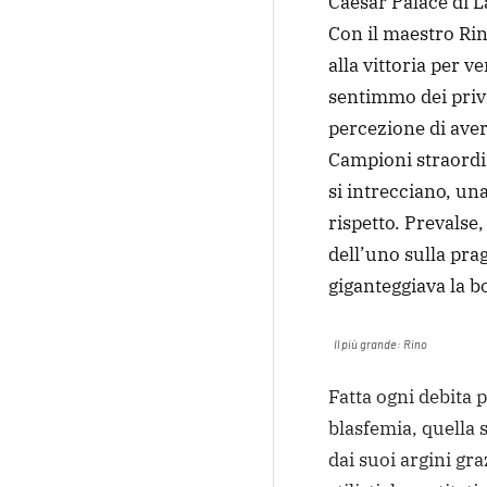
Caesar Palace di La
Con il maestro R
alla vittoria per 
sentimmo dei privil
percezione di aver 
Campioni straordin
si intrecciano, un
rispetto. Prevalse,
dell’uno sulla pra
giganteggiava la b
Il più grande: Rino
Fatta ogni debita 
blasfemia, quella 
dai suoi argini gra