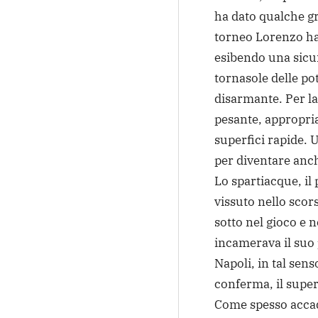
ha dato qualche gra
torneo Lorenzo ha
esibendo una sicur
tornasole delle pot
disarmante. Per la 
pesante, appropriat
superfici rapide. 
per diventare anc
Lo spartiacque, il 
vissuto nello scor
sotto nel gioco e 
incamerava il suo
Napoli, in tal sen
conferma, il supe
Come spesso accade