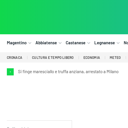
Magentino
Abbiatense
Castanese
Legnanese
N
CRONACA
CULTURA E TEMPO LIBERO
ECONOMIA
METEO
Si finge maresciallo e truffa anziana, arrestato a Milano
•