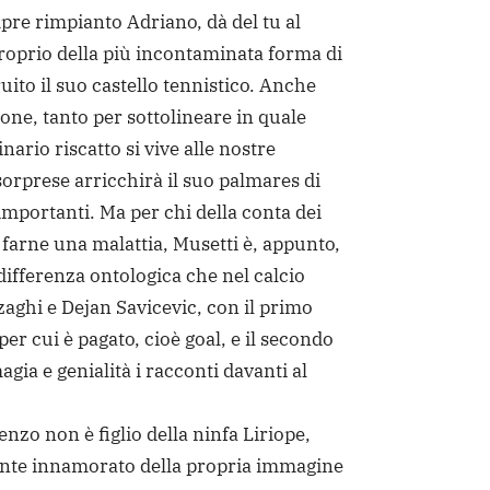
pre rimpianto Adriano, dà del tu al
roprio della più incontaminata forma di
uito il suo castello tennistico. Anche
ne, tanto per sottolineare in quale
nario riscatto si vive alle nostre
 sorprese arricchirà il suo palmares di
importanti. Ma per chi della conta dei
 farne una malattia, Musetti è, appunto,
 differenza ontologica che nel calcio
zaghi e Dejan Savicevic, con il primo
er cui è pagato, cioè goal, e il secondo
gia e genialità i racconti davanti al
nzo non è figlio della ninfa Liriope,
te innamorato della propria immagine