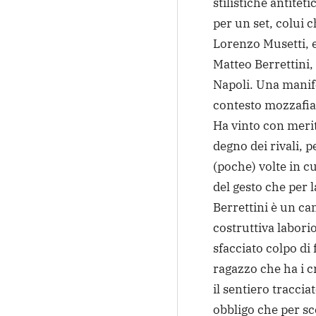
stilistiche antitet
per un set, colui 
Lorenzo Musetti, e
Matteo Berrettini, 
Napoli. Una manife
contesto mozzafia
Ha vinto con merit
degno dei rivali, 
(poche) volte in cu
del gesto che per l
Berrettini è un ca
costruttiva labori
sfacciato colpo di 
ragazzo che ha i 
il sentiero tracci
obbligo che per sce