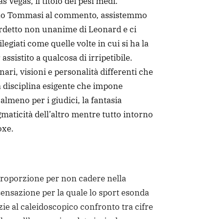
s Vegas, il titolo dei pesi medi.
ino Tommasi al commento, assistemmo
verdetto non unanime di Leonard e ci
egiati come quelle volte in cui si ha la
assistito a qualcosa di irripetibile.
ari, visioni e personalità differenti che
a disciplina esigente che impone
 almeno per i giudici, la fantasia
gmaticità dell’altro mentre tutto intorno
oxe.
proporzione per non cadere nella
sensazione per la quale lo sport esonda
zie al caleidoscopico confronto tra cifre