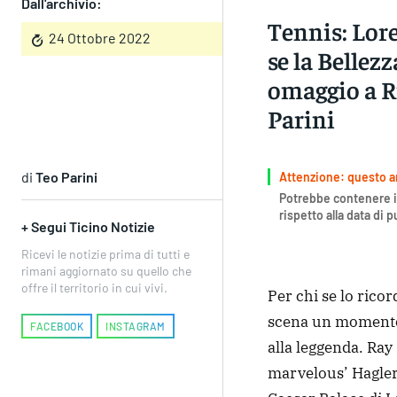
Dall'archivio:
Tennis: Lore
24 Ottobre 2022
se la Bellezz
omaggio a R
Parini
di
Teo Parini
Attenzione: questo art
Potrebbe contenere i
rispetto alla data di 
+ Segui Ticino Notizie
Ricevi le notizie prima di tutti e
rimani aggiornato su quello che
offre il territorio in cui vivi.
Per chi se lo rico
scena un momento 
FACEBOOK
INSTAGRAM
alla leggenda. Ray
marvelous’ Hagler