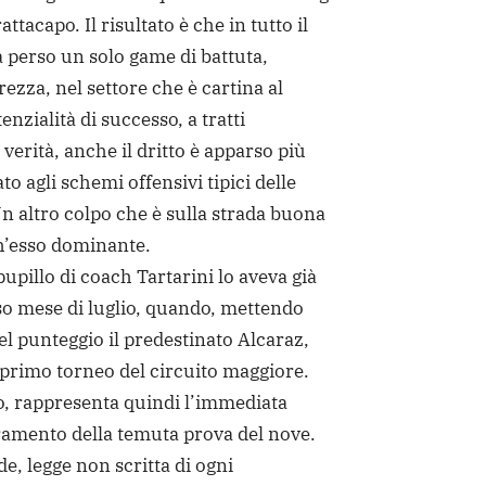
ttacapo. Il risultato è che in tutto il
 perso un solo game di battuta,
ezza, nel settore che è cartina al
enzialità di successo, a tratti
verità, anche il dritto è apparso più
o agli schemi offensivi tipici delle
Un altro colpo che è sulla strada buona
h’esso dominante.
pupillo di coach Tartarini lo aveva già
so mese di luglio, quando, mettendo
nel punteggio il predestinato Alcaraz,
 primo torneo del circuito maggiore.
so, rappresenta quindi l’immediata
ramento della temuta prova del nove.
, legge non scritta di ogni