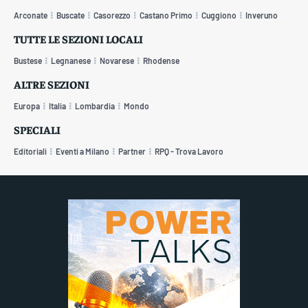
Arconate
Buscate
Casorezzo
Castano Primo
Cuggiono
Inveruno
TUTTE LE SEZIONI LOCALI
Bustese
Legnanese
Novarese
Rhodense
ALTRE SEZIONI
Europa
Italia
Lombardia
Mondo
SPECIALI
Editoriali
Eventi a Milano
Partner
RPQ - Trova Lavoro