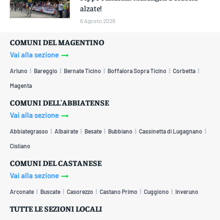
alzate!
6 Agosto 2026
COMUNI DEL MAGENTINO
Vai alla sezione
Arluno
Bareggio
Bernate Ticino
Boffalora Sopra Ticino
Corbetta
Magenta
COMUNI DELL'ABBIATENSE
Vai alla sezione
Abbiategrasso
Albairate
Besate
Bubbiano
Cassinetta di Lugagnano
Cisliano
COMUNI DEL CASTANESE
Vai alla sezione
Arconate
Buscate
Casorezzo
Castano Primo
Cuggiono
Inveruno
TUTTE LE SEZIONI LOCALI