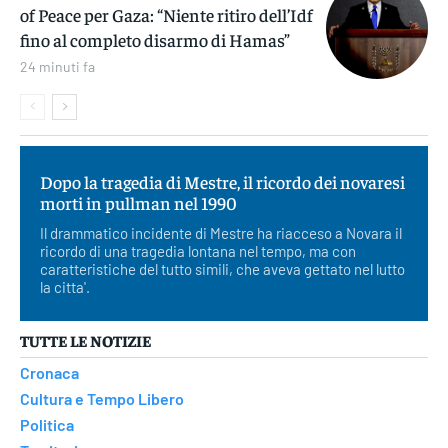
of Peace per Gaza: “Niente ritiro dell’Idf
fino al completo disarmo di Hamas”
24 minuti fa
Dopo la tragedia di Mestre, il ricordo dei novaresi
morti in pullman nel 1990
Il drammatico incidente di Mestre ha riacceso a Novara il
ricordo di una tragedia lontana nel tempo, ma con
caratteristiche del tutto simili, che aveva gettato nel lutto
la citta'.
TUTTE LE NOTIZIE
Cronaca
Cultura e Tempo Libero
Politica